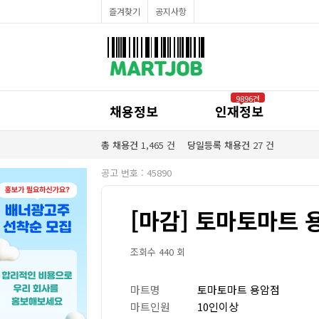
채용정보
즐겨찾기
공지사항
인재정보
이벤트·세일정보
SNS홍보관
유통매장전용 임대·매매정보
마트직평균월급
식자재가격정보
공지사항
점장채용정보
9896건
계산원/캐셔채용정보
채용정보
인재정보
매장관리직원채용정보
공산직원채용정보
농산/야채청과직원채용정보
총 채용건
1,465
건
당일등록 채용건
27
건
축산/정육직원채용정보
수산직원채용정보
공고 번호 : 45890
배달/배송직원채용정보
[마감] 토마토마트 
조회수 440 회
마트명
토마토마트 용암점
마트인원
10인이상