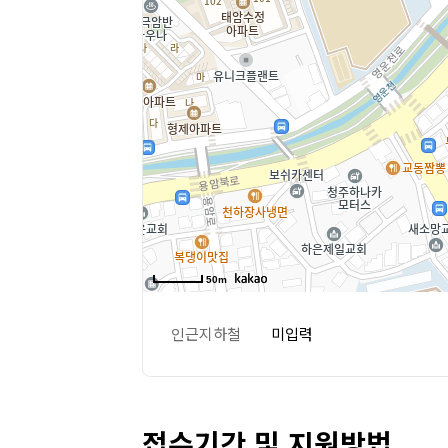
50m
인근지하철
미입력
접수기간 및 지원방법