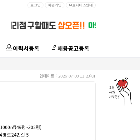
로그인
회원가입
유료서비스안내
이력서등록
채용공고등록
업데이트 : 2026-07-09 11:23:01
1000㎡(49평~302평)
낙영로24번길 5