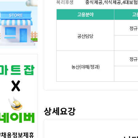
복리후생
중식제공,석식제공,4대보험
고용분야
고
정규
공산담당
정규
농산(야채/청과)
상세요강