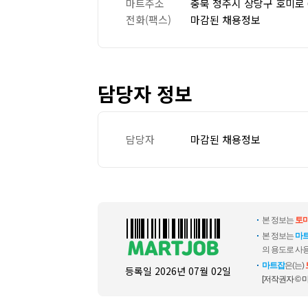
마트주소
충북 청주시 상당구 호미로 6
전화(팩스)
마감된 채용정보
담당자 정보
담당자
마감된 채용정보
본 정보는
토
본 정보는
마
의 용도로 사용
마트잡
은(는)
등록일
2026년 07월 02일
[저작권자 © 