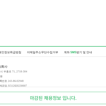
개인정보취급방침
이메일주소무단수집거부
계좌
SMS
받기 및 안내
식회사
 부흥로 71, 2718-304
인용
호 243-86-02948
업 J1512020230007
 제 2023-경기부천-3990호
마감된 채용정보 입니다.
t
2021-2026
Corp. All Right Reserved.