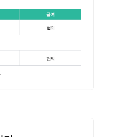
급여
협의
협의
무