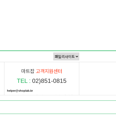
마트잡
고객지원센터
TEL :
02)851-0815
helper@shoplab.kr
평일 오전9시30분 ~ 오후6시30분 / 주말 및 공휴일 휴무
국민
591901-01-593345
예금주 샵랩주식회사