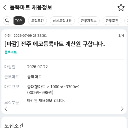
듬뿍마트 채용정보
TOP
모집조건
상세모집내용
근무지정보
근무조건
수정 : 2026-07-09 23:33:01
1/4
[마감] 전주 에코듬뿍마트 계산원 구합니다.
듬뿍마트
마감일
2026.07.22
근무마트
듬뿍마트
마트규모
중대형마트 > 1000㎡~3300㎡
(302평~998평)
마감된 채용정보 입니다.
모집부문
모집조건