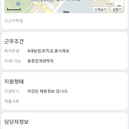
크게보기
길찾기
50m
인근지하철
근무조건
복리후생
4대보험,퇴직금,중식제공
우대/가능
동종업계경력자
지원형태
지원방식
마감된 채용정보 입니다.
제출서류
담당자정보