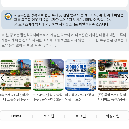
채권추심을 명목으로 현금 수거 및 전달 업무 또는 체크카드, 계좌, 계좌 비밀번
호를 요구할 경우 채용을 빙자한 보이스피싱 사기범죄일 수 있습니다.
※ 보이스피싱 범죄에 가담하면 사기방조죄로 처벌받을수 있습니다.
※ 본 정보는 폴탑식자재마트 에서 제공한 자료이며, 마트잡은 기재된 내용에 대한 오류와
사용자가 이를 신뢰하여 취한 조치에 대해 책임을 지지 않습니다. 또한 누구든 본 정보를 마
트잡 동의 없이 재 배포 할 수 없습니다.
(숙소제공) 대진식자
노스마트 안성 아양점
하이웨이마트 매장영
(주) 뚝섬두꺼비왕식
재마트 운정점 농산경
(농산/공산신입) 355
업관리 모집
자재마트 농산/졍육/
력직원 모집 (월 350
만원~/경력직 협의
배송 직원 구인합니다
이상 월 7회 휴무)
Home
PC버전
로그인
회원가입