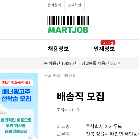
채용정보
즐겨찾기
공지사항
인재정보
이벤트·세일정보
SNS홍보관
유통매장전용 임대·매매정보
마트직평균월급
식자재가격정보
공지사항
점장채용정보
9889건
계산원/캐셔채용정보
채용정보
인재정보
매장관리직원채용정보
공산직원채용정보
농산/야채청과직원채용정보
총 채용건
1,489
건
당일등록 채용건
105
건
축산/정육직원채용정보
수산직원채용정보
공고 번호 : 45838
배달/배송직원채용정보
배송직 모집
조회수 113 회
마트명
주식회사 어가푸드
근무지
전북
정읍시
태인면 태인동서