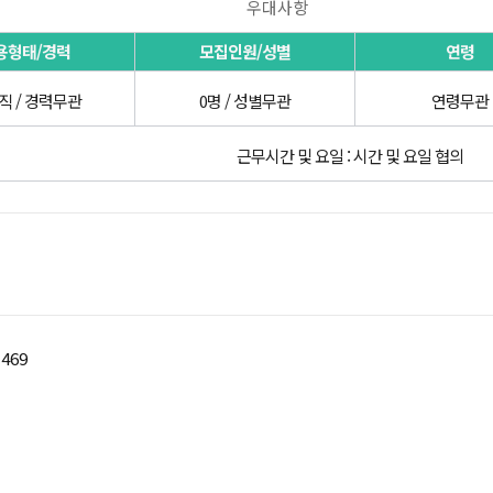
우대사항
용형태/경력
모집인원/성별
연령
직 / 경력무관
0명 / 성별무관
연령무관
근무시간 및 요일 : 시간 및 요일 협의
469