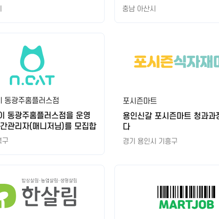
시
충남 아산시
이 동광주홈플러스점
포시즌마트
이 동광주홈플러스점을 운영
용인신갈 포시즌마트 청과과
중간관리자(매니저님)를 모집합
다
북구
경기 용인시 기흥구