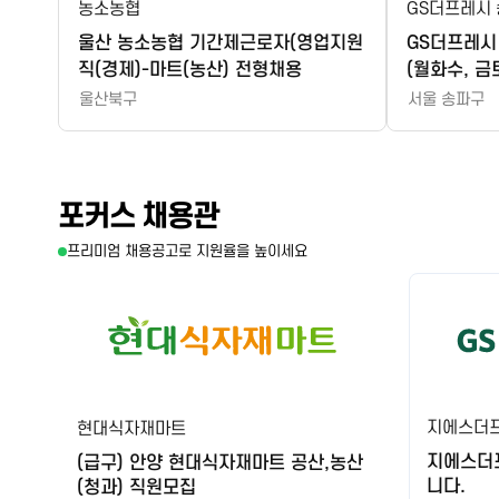
농소농협
GS더프레시
울산 농소농협 기간제근로자(영업지원
GS더프레시
직(경제)-마트(농산) 전형채용
(월화수, 금
울산북구
서울 송파구
포커스 채용관
프리미엄 채용공고로 지원율을 높이세요
지에스더
현대식자재마트
지에스더
(급구) 안양 현대식자재마트 공산,농산
니다.
(청과) 직원모집