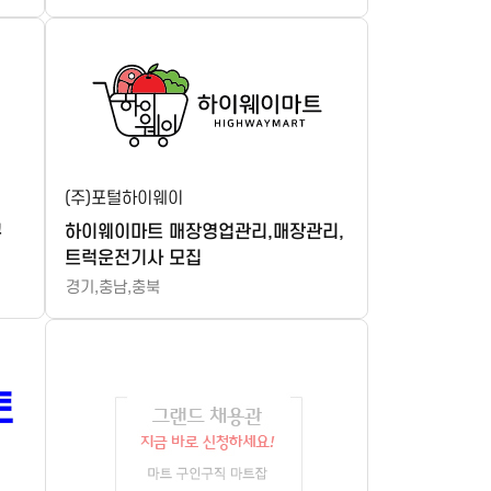
상지대학교 교내 편의점(이마트24) 근무자 모집(기간제)
배송직원모집
(계약직) 설성농협 하나로마트, 마트업무 지원 및 농산파트
금왕(평택)휴게소 편의점 판매사원모집
김포농협 기간제근로자(일반계약직) 신규 모집
[남양주 진건읍] 청담축산 육가공(한우,한돈) 포장 저울 채용합니다
(주)포털하이웨이
[재단법인 기빙플러스] 기빙플러스 수서점 오전메이트 채용
구
하이웨이마트 매장영업관리,매장관리,
트럭운전기사 모집
OK마트(모란점)에서 함께근무하실 직원 모집합니다.
경기,충남,충북
수산물 영업팀장 모집 합니다
한우 포장 및 배송 전문가 모집
코리아식자재마트 (영주점) 직원 모집
식품유통 종사자(영업.배송.상품진열)
돼지고기 육가공장(물류 출하 3.5t~배송기사)하실 성실한 인재를 모집합니다
[한살림경기남부/군포] 공급사업팀 식재료 배송 별정직(기간제) 채용