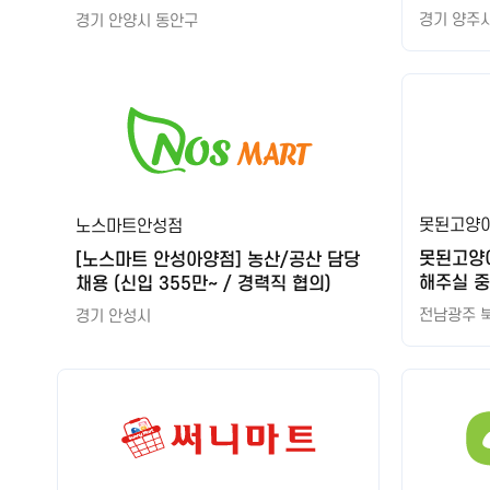
경기 양주
경기 안양시 동안구
못된고양
노스마트안성점
못된고양
[노스마트 안성아양점] 농산/공산 담당
해주실 
채용 (신입 355만~ / 경력직 협의)
니다
전남광주 
경기 안성시