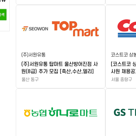
(주)서원유통
코스트코 상
(주)서원유통 탑마트 울산방어진점 사
[코스트코 상
원(8급) 추가 모집 [축산,수산,델리]
사원 채용공고
울산 동구
서울 중랑구