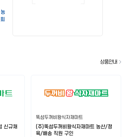
축산물 돼지 정육 포장 및 보조
 농
7회
육류 가공 생산직 모집
생산직 사원 모집
마트배송 및 공산직원 모집
별내농협 하나로마트 기간제근로자(일반계약직) 채용공고
[케이에스마트 석전점] 농산(신입/팀장) 정직원 모집합니다.
상품안내
배송사원 구함
[케이에스마트 석전점] 정직원(농산,캐셔,주방) 모집합니다.
[월급420만]마트 직원(농산팀장,농산팀,공산팀,캐셔) 모집합니다.
이마트에브리데이 개포점에서 전문직으로 근무할 파트너를 모집합니다.(하
이마트에브리데이 동탄목동점에서 전문직으로 근무할 파트너를 모집합니다.
뚝섬두꺼비왕식자재마트
[빅팜마트] 광양 중마점 포스 카운터 직원 구합니다 (정규직/ 초보가능)
점 신규채
(주)뚝섬두꺼비왕식자재마트 농산/졍
육/배송 직원 구인
수원축협 하나로마트 곡반정점 농산업무 사원 모집