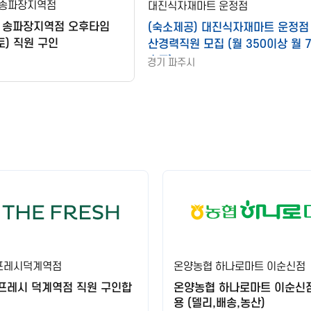
 송파장지역점
대진식자재마트 운정점
 송파장지역점 오후타임
(숙소제공) 대진식자재마트 운정점
토) 직원 구인
산경력직원 모집 (월 350이상 월 
휴무)
경기 파주시
프레시덕계역점
온양농협 하나로마트 이순신점
프레시 덕계역점 직원 구인합
온양농협 하나로마트 이순신
용 (델리,배송,농산)