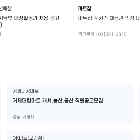
천매장
마트잡
기남부 매장활동가 채용 공고
마트잡 포커스 채용관 입점 
)
시
광고문의 : 02)851-0815
거제더킹마트
거제더킹마트 캐셔,농산,공산 직원공고모집
경남 거제시
OK마트(모란점)