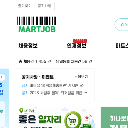
채용정보
즐겨찾기
공지사항
인재정보
이벤트·세일정보
SNS홍보관
유통매장전용 임대·매매정보
마트직평균월급
식자재가격정보
공지사항
점장채용정보
9883건
계산원/캐셔채용정보
채용정보
인재정보
마트
매장관리직원채용정보
공산직원채용정보
농산/야채청과직원채용정보
1,455
58
총 채용건
건
당일등록 채용건
건
축산/정육직원채용정보
수산직원채용정보
배달/배송직원채용정보
공지사항 · 이벤트
+ 더보기
공지
마트잡 '협력업체홍보관' 게시판 오픈 안내
공지
2026 사업주 필독! 최저임금 위반 방지 가이드
하나로