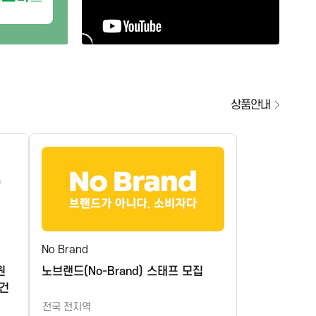
이마트 죽전점 수산코너 반건조생선 판매사원 모집
[이마트에브리데이 강남시장점] 함께 근무할 파트너(PT)를 모집합니다.
몬스터 식자재 마트 시간타임 직원 구합니다.
[이츠마트 석교점] 9월 명절 알바 구함 (공산,농산,카운터)
노브랜드 춘천 만천점 STAFF 모집
상품안내
대백마트동대구점 경력자모집 팀장,중급
썬마트 평강점 공산마감 모집합니다.
[이마트에브리데이 부산구포점] 함께 근무할 파트너(PT)를 모집합니다.
[이마트에브리데이 신풍역점] 함께 근무할 파트너(PT)를 모집합니다.
송탄지산점 하이웨이마트 축산코너
[지에스더프레시 울산덕하점] 평일 오픈 근무자 구인
No Brand
[쿨마트 향남] 신규 오픈 각 파트별 직원 모집합니다.(초보가능)
원
노브랜드(No-Brand) 스태프 모집
보건
[마트와귤현점] 주 6일 직원 모집공고(초보가능)
전국 전지역