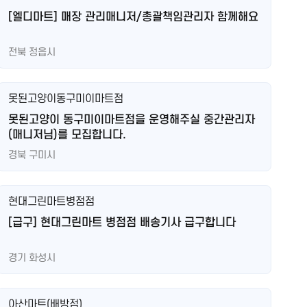
[엘디마트] 매장 관리매니저/총괄책임관리자 함께해요
전북 정읍시
못된고양이동구미이마트점
못된고양이 동구미이마트점을 운영해주실 중간관리자
(매니저님)를 모집합니다.
경북 구미시
현대그린마트병점점
[급구] 현대그린마트 병점점 배송기사 급구합니다
경기 화성시
아산마트(배방점)