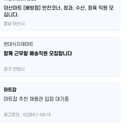
아산마트 [배방점] 반찬코너, 청과, 수산, 정육 직원 모
십니다.
충남 아산시
현대식자재마트
함께 근무할 배송직원 모집합니다
경기 안양시
마트잡
마트잡 추천 채용관 입점 대기중
광고문의 : 02)851-0815