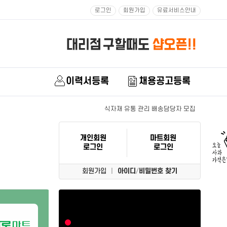
로그인
회원가입
유료서비스안내
이력서등록
채용공고등록
울산원예농협 일반계약직 직원채용
탑마트 삼방점 8급 사원모집
개인회원
마트회원
(주)장보고식자재마트(내당점) 배송기사모집 (수동(스틱) 가능자만)
로그인
로그인
[정촌진주수퍼마켓] 계산대 모집
회원가입
|
아이디
/
비밀번호 찾기
[보령 로컬푸드매장] 추석 명절근무 인원 채용공고
도,소매 유통 매장 주문관리원 모집
군포역전시장마트 계약직원(계산원) 모집합니다.