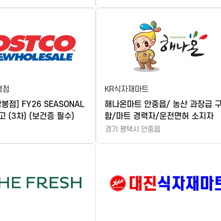
봉점
KR식자재마트
봉점] FY26 SEASONAL
해나온마트 안중읍/ 농산 과장급 
 (3차) (보건증 필수)
함/마트 경력자/운전면허 소지자
경기 평택시 안중읍