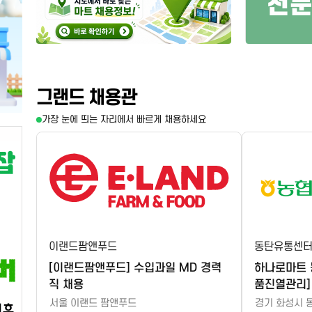
전문
그랜드 채용관
가장 눈에 띄는 자리에서 빠르게 채용하세요
이랜드팜앤푸드
동탄유통센
[이랜드팜앤푸드] 수입과일 MD 경력
하나로마트 
직 채용
품진열관리]
서울 이랜드 팜앤푸드
경기 화성시 