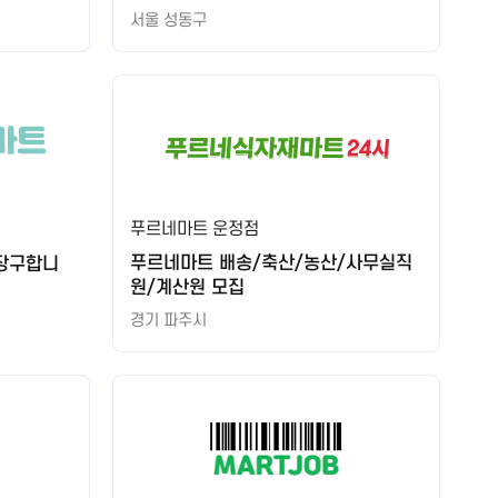
서울 성동구
안성축산농협 기능직(판매-농축산물 유통) 신규직원 채용공고
올데이프레시(정성마트) 농산 과장님 모집합니다
안동봉화축협 하나로마트 농산 직원 모집 (리더 / 팀원)
마산시농협 하나로마트 기간제근로자 채용 공고
동해삼척태백축산농협 기간제근로자 영업지원직(경제) 채용공고
배송 담당원 채용
푸르네마트 운정점
성서농협하나로마트 수산코너 직원 모집
푸르네마트 배송/축산/농산/사무실직
장구합니
원/계산원 모집
식자재 유통 관리 배송담당자 모집
경기 파주시