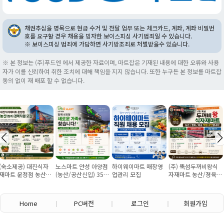
채권추심을 명목으로 현금 수거 및 전달 업무 또는 체크카드, 계좌, 계좌 비밀번
호를 요구할 경우 채용을 빙자한 보이스피싱 사기범죄일 수 있습니다.
※ 보이스피싱 범죄에 가담하면 사기방조죄로 처벌받을수 있습니다.
※ 본 정보는 (주)푸드엔 에서 제공한 자료이며, 마트잡은 기재된 내용에 대한 오류와 사용
자가 이를 신뢰하여 취한 조치에 대해 책임을 지지 않습니다. 또한 누구든 본 정보를 마트잡
동의 없이 재 배포 할 수 없습니다.
자
노스마트 안성 아양점
하이웨이마트 매장영
(주) 뚝섬두꺼비왕식
용인신갈 포시즌
산경
(농산/공산신입) 355
업관리 모집
자재마트 농산/졍육/
청과과장구합니
50
만원~/경력직 협의
배송 직원 구인합니다
Home
PC버전
로그인
회원가입