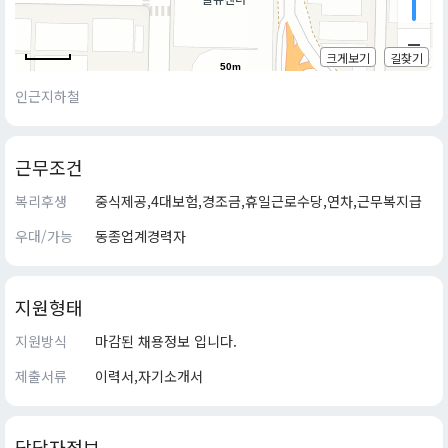
크게보기
길찾기
50m
인근지하철
근무조건
복리후생
중식제공,4대보험,경조금,휴일근로수당,연차,근무복지급
우대/가능
동종업계경력자
지원형태
지원방식
마감된 채용정보 입니다.
제출서류
이력서,자기소개서
담당자정보