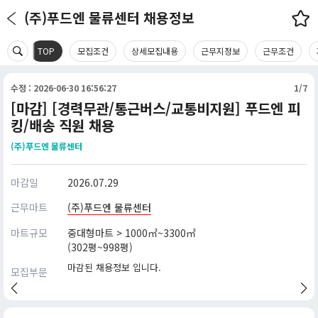
(주)푸드엔 물류센터 채용정보
TOP
모집조건
상세모집내용
근무지정보
근무조건
수정 : 2026-06-30 16:56:27
1/7
[마감] [경력무관/통근버스/교통비지원] 푸드엔 피
킹/배송 직원 채용
(주)푸드엔 물류센터
마감일
2026.07.29
근무마트
(주)푸드엔 물류센터
마트규모
중대형마트 > 1000㎡~3300㎡
(302평~998평)
마감된 채용정보 입니다.
모집부문