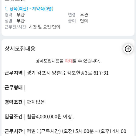
1. 정육(축산) - 계약직(0명)
경력
무관
연령
무관
성별
무관
급여
협의
근무일/시간
시간 및 요일 협의
상세모집내용
상세모집내용을
확대
할 수 있습니다.
근무지역 |
경기 김포시 양촌읍 김포한강3로 617-31
근무형태 |
경력조건 |
관계없음
임금조건 |
월급4,000,000원 이상,
근무시간 |
평일 : (근무시간) (오전) 5시 00분 ~ (오후) 4시 00