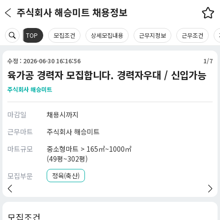
주식회사 해승미트 채용정보
TOP
모집조건
상세모집내용
근무지정보
근무조건
수정 : 2026-06-30 16:16:56
1/7
육가공 경력자 모집합니다. 경력자우대 / 신입가능
주식회사 해승미트
마감일
채용시까지
근무마트
주식회사 해승미트
마트규모
중소형마트 > 165㎡~1000㎡
(49평~302평)
모집부문
정육(축산)
모집조건