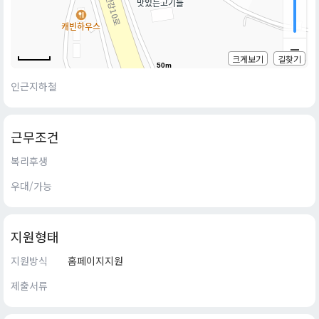
크게보기
길찾기
50m
인근지하철
근무조건
복리후생
우대/가능
지원형태
지원방식
홈페이지지원
제출서류