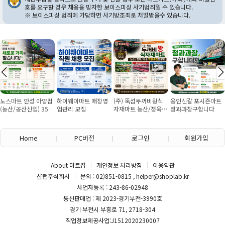
호를 요구할 경우 채용을 빙자한 보이스피싱 사기범죄일 수 있습니다.
※ 보이스피싱 범죄에 가담하면 사기방조죄로 처벌받을수 있습니다.
아양점
하이웨이마트 매장영
(주) 뚝섬두꺼비왕식
용인신갈 포시즌마트
회.초밥 실장님.
355
업관리 모집
자재마트 농산/졍육/
청과과장구합니다
판매소분포장 
협의
배송 직원 구인합니다
구인
Home
PC버전
로그인
회원가입
About 마트잡
개인정보 처리방침
이용약관
샵랩주식회사
문의 : 02)851-0815 , helper@shoplab.kr
사업자등록 : 243-86-02948
통신판매업 : 제 2023-경기부천-3990호
경기 부천시 부흥로 71, 2718-304
직업정보제공사업:J1512020230007