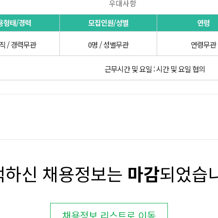
우대사항
용형태/경력
모집인원/성별
연령
직 / 경력무관
0명 / 성별무관
연령무관
근무시간 및 요일 : 시간 및 요일 협의
택하신 채용정보는
마감
되었습니
채용정보 리스트로 이동