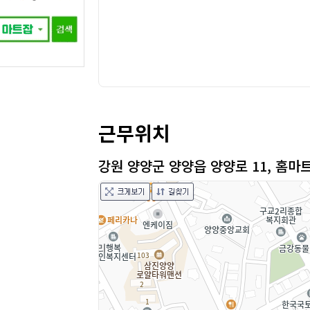
근무위치
강원 양양군 양양읍 양양로 11, 홈마