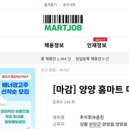
채용정보
즐겨찾기
공지사항
인재정보
이벤트·세일정보
SNS홍보관
유통매장전용 임대·매매정보
마트직평균월급
식자재가격정보
공지사항
점장채용정보
9893건
계산원/캐셔채용정보
채용정보
인재정보
매장관리직원채용정보
공산직원채용정보
농산/야채청과직원채용정보
총 채용건
1,464
건
당일등록 채용건
0
건
축산/정육직원채용정보
수산직원채용정보
공고 번호 : 45727
배달/배송직원채용정보
[마감] 양양 홈마트
조회수 142 회
마트명
주식회사윤진
근무지
강원
양양군
양양읍 양양로 