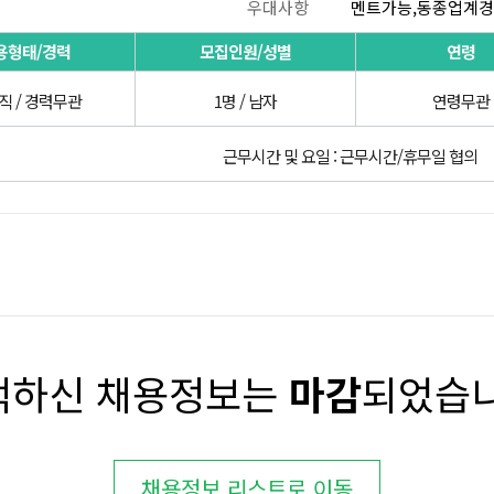
우대사항
멘트가능,동종업계
용형태/경력
모집인원/성별
연령
직 / 경력무관
1명 / 남자
연령무관
근무시간 및 요일 : 근무시간/휴무일 협의
택하신 채용정보는
마감
되었습니
채용정보 리스트로 이동