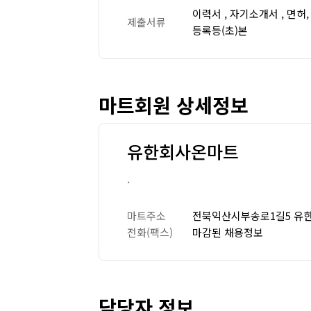
이력서 , 자기소개서 , 면허
제출서류
등록등(초)본
마트회원 상세정보
유한회사온마트
.
마트주소
전북익산시부송로1길5 유
전화(팩스)
마감된 채용정보
담당자 정보