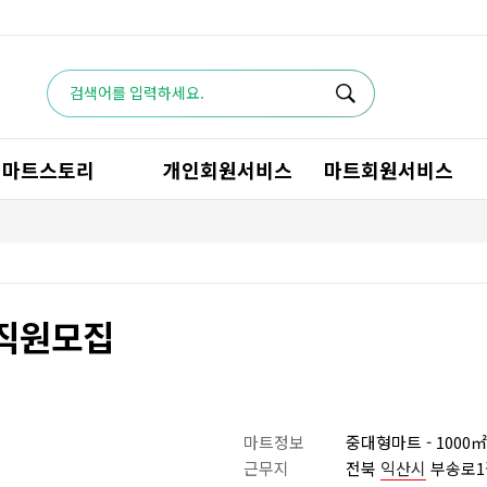
마트스토리
개인회원서비스
마트회원서비스
 직원모집
마트정보
중대형마트 - 1000㎡~
근무지
전북
익산시
부송로1길