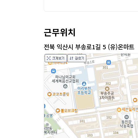
근무위치
전북 익산시 부송로1길 5 (유)온마트