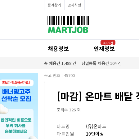
채용정보
즐겨찾기
공지사항
인재정보
이벤트·세일정보
SNS홍보관
유통매장전용 임대·매매정보
마트직평균월급
식자재가격정보
공지사항
점장채용정보
9889건
계산원/캐셔채용정보
채용정보
인재정보
매장관리직원채용정보
공산직원채용정보
농산/야채청과직원채용정보
총 채용건
1,488
건
당일등록 채용건
104
건
축산/정육직원채용정보
수산직원채용정보
공고 번호 : 45700
배달/배송직원채용정보
[마감] 온마트 배달
조회수 326 회
마트명
(유)온마트
마트인원
10인이상