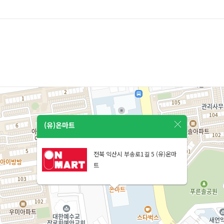
(유)온마트
전북 익산시 부송로1길 5 (유)온마
트