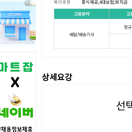
복리후생
중식제공,4대보험,퇴직금
고용분야
고
정규
배달/배송기사
상세요강
선