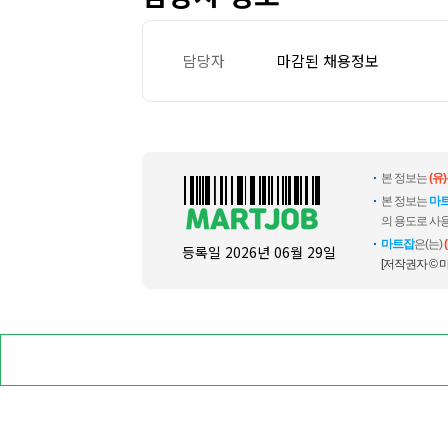
담당자
마감된 채용정보
본 정보는
(유
본 정보는
마
의 용도로 사용
마트잡
은(는)
등록일
2026년 06월 29일
[저작권자 © 