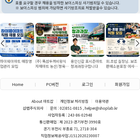
호를 요구할 경우 채용을 빙자한 보이스피싱 사기범죄일 수 있습니다.
※ 보이스피싱 범죄에 가담하면 사기방조죄로 처벌받을수 있습니다.
하이웨이마트 매장영
(주) 뚝섬두꺼비왕식
용인신갈 포시즌마트
회.초밥 실장님. 보조
업관리 모집
자재마트 농산/졍육/
청과과장구합니다
판매소분포장 여사님
배송 직원 구인합니다
구인
Home
PC버전
로그인
회원가입
About 마트잡
개인정보 처리방침
이용약관
샵랩주식회사
문의 : 02)851-0815 , helper@shoplab.kr
사업자등록 : 243-86-02948
통신판매업 : 제 2023-경기부천-3990호
경기 부천시 부흥로 71, 2718-304
직업정보제공사업:J1512020230007