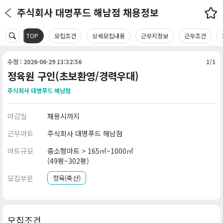
주식회사 대명푸드 해남점 채용정보
TOP
모집조건
상세모집내용
근무지정보
근무조건
수정 : 2026-06-29 13:32:56
1/1
정육원 구인(초보환영/경력우대)
주식회사 대명푸드 해남점
마감일
채용시까지
근무마트
주식회사 대명푸드 해남점
마트규모
중소형마트 > 165㎡~1000㎡
(49평~302평)
모집부문
정육(축산)
모집조건