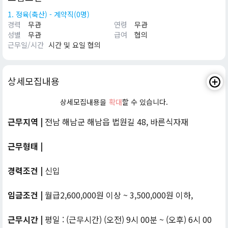
1. 정육(축산) - 계약직(0명)
경력
무관
연령
무관
성별
무관
급여
협의
근무일/시간
시간 및 요일 협의
상세모집내용
상세모집내용을
확대
할 수 있습니다.
근무지역 |
전남 해남군 해남읍 법원길 48, 바른식자재
근무형태 |
경력조건 |
신입
임금조건 |
월급2,600,000원 이상 ~ 3,500,000원 이하,
근무시간 |
평일 : (근무시간) (오전) 9시 00분 ~ (오후) 6시 00