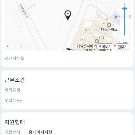
크게보기
길찾기
50m
인근지하철
근무조건
복리후생
우대/가능
지원형태
지원방식
홈페이지지원