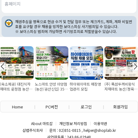
홈페이지
채권추심을 명목으로 현금 수거 및 전달 업무 또는 체크카드, 계좌, 계좌 비밀번
호를 요구할 경우 채용을 빙자한 보이스피싱 사기범죄일 수 있습니다.
※ 보이스피싱 범죄에 가담하면 사기방조죄로 처벌받을수 있습니다.
식자
노스마트 안성 아양점
하이웨이마트 매장영
(주) 뚝섬두꺼비왕식
용인신갈 포시
농산경
(농산/공산신입) 355
업관리 모집
자재마트 농산/졍육/
청과과장구합니
350
만원~/경력직 협의
배송 직원 구인합니다
)
Home
PC버전
로그인
회원가입
About 마트잡
개인정보 처리방침
이용약관
샵랩주식회사
문의 : 02)851-0815 , helper@shoplab.kr
사업자등록 : 243-86-02948