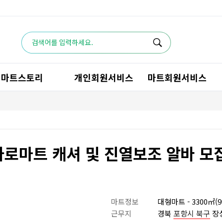
마트스토리
개인회원서비스
마트회원서비스
나로마트 캐셔 및 진열보조 알바 모
마트정보
대형마트 - 3300㎡(
근무지
경북
포항시 북구
장성