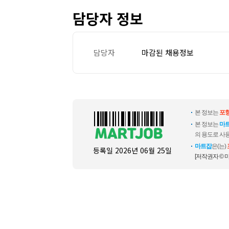
담당자 정보
담당자
마감된 채용정보
본 정보는
포
본 정보는
마
의 용도로 사용
마트잡
은(는)
등록일
2026년 06월 25일
[저작권자 © 