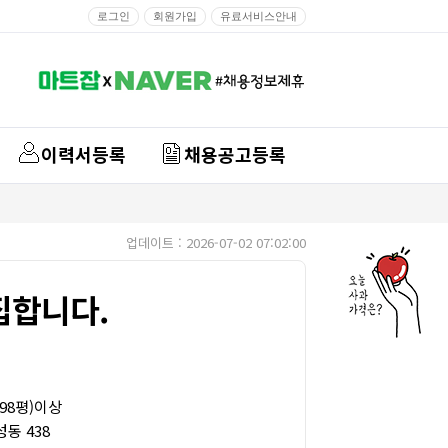
로그인
회원가입
유료서비스안내
이력서등록
채용공고등록
업데이트 : 2026-07-02 07:02:00
집합니다.
998평)이상
동 438