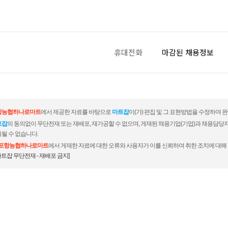
휴대전화
마감된 채용정보
항농협하나로마트
에서 제공한 자료를 바탕으로
마트잡
이(가) 편집 및 그 표현방법을 수정하여 
트잡
의 동의없이 무단전재 또는 재배포, 재가공할 수 없으며, 게재된 채용기업(기업)과 채용담당
될 수 없습니다.
포항농협하나로마트
에서 게재한 자료에 대한 오류와 사용자가 이를 신뢰하여 취한 조치에 대해
마트잡 무단전재 - 재배포 금지]