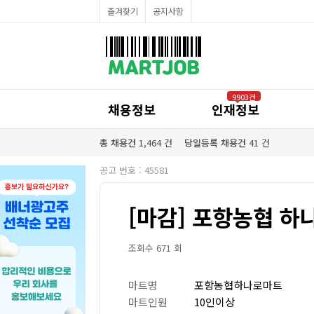
채용정보
즐겨찾기
공지사항
인재정보
이벤트·세일정보
SNS홍보관
유통매장전용 임대·매매정보
마트직평균월급
식자재가격정보
공지사항
점장채용정보
9903건
계산원/캐셔채용정보
채용정보
인재정보
매장관리직원채용정보
공산직원채용정보
농산/야채청과직원채용정보
총 채용건
1,464
건
당일등록 채용건
41
건
축산/정육직원채용정보
수산직원채용정보
공고 번호 : 45581
배달/배송직원채용정보
[마감] 포항농협 하
조회수 671 회
마트명
포항농협하나로마트
마트인원
10인이상