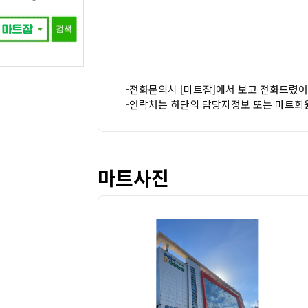
-전화문의시 [마트잡]에서 보고 전화드렸어
-연락처는 하단의 담당자정보 또는 마트회
마트사진