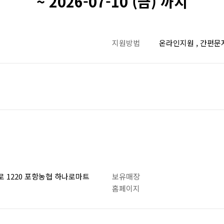
~ 2026-07-10 (금) 까지
지원방법
온라인지원 , 간편문
 1220 포항농협 하나로마트
보유매장
홈페이지