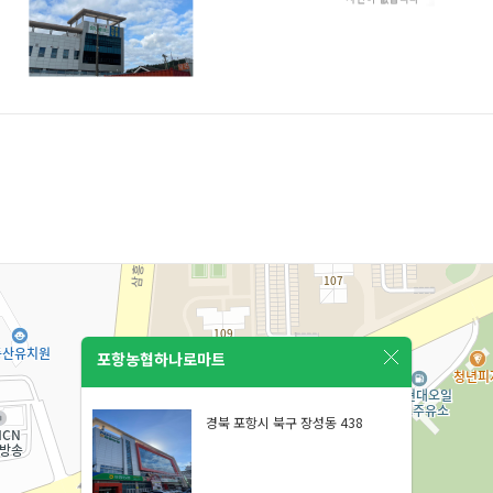
포항농협하나로마트
경북 포항시 북구 장성동 438