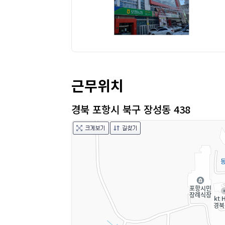
근무위치
경북 포항시 북구 장성동 438