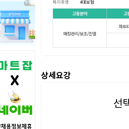
복리후생
4대보험
고용분야
고
파트타
매장관리/보조/진열
상세요강
선