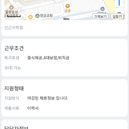
크게보기
길찾기
50m
인근지하철
근무조건
복리후생
중식제공,4대보험,퇴직금
우대/가능
지원형태
지원방식
마감된 채용정보 입니다.
제출서류
이력서
담당자정보