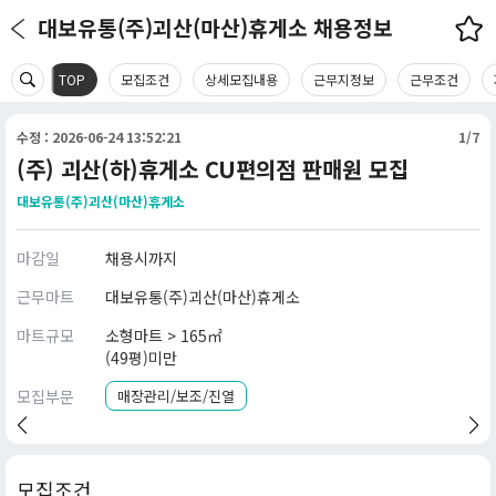
대보유통(주)괴산(마산)휴게소 채용정보
TOP
모집조건
상세모집내용
근무지정보
근무조건
수정 : 2026-06-24 13:52:21
1/7
(주) 괴산(하)휴게소 CU편의점 판매원 모집
대보유통(주)괴산(마산)휴게소
마감일
채용시까지
근무마트
대보유통(주)괴산(마산)휴게소
마트규모
소형마트 > 165㎡
(49평)미만
모집부문
매장관리/보조/진열
모집조건