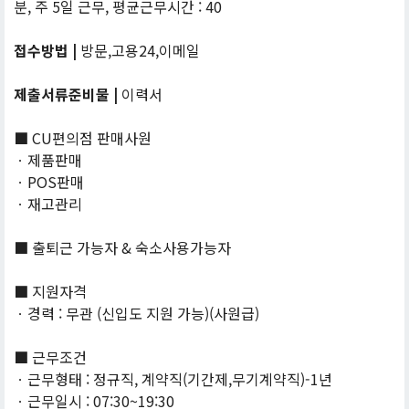
분, 주 5일 근무, 평균근무시간 : 40
접수방법 |
방문,고용24,이메일
제출서류준비물 |
이력서
■ CU편의점 판매사원
ㆍ제품판매
ㆍPOS판매
ㆍ재고관리
■ 출퇴근 가능자 & 숙소사용가능자
■ 지원자격
ㆍ경력 : 무관 (신입도 지원 가능)(사원급)
■ 근무조건
ㆍ근무형태 : 정규직, 계약직(기간제,무기계약직)-1년
ㆍ근무일시 : 07:30~19:30