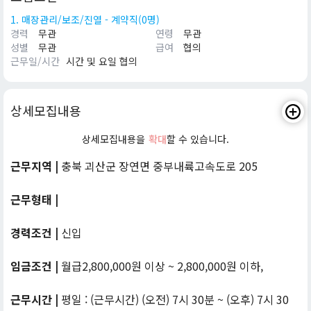
1. 매장관리/보조/진열 - 계약직(0명)
경력
무관
연령
무관
성별
무관
급여
협의
근무일/시간
시간 및 요일 협의
상세모집내용
상세모집내용을
확대
할 수 있습니다.
근무지역 |
충북 괴산군 장연면 중부내륙고속도로 205
근무형태 |
경력조건 |
신입
임금조건 |
월급2,800,000원 이상 ~ 2,800,000원 이하,
근무시간 |
평일 : (근무시간) (오전) 7시 30분 ~ (오후) 7시 30