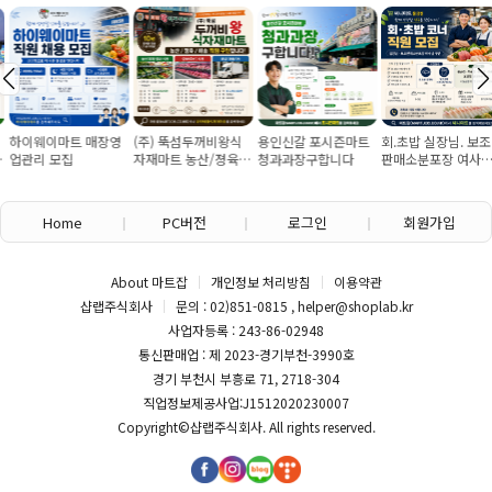
하이웨이마트 매장영
(주) 뚝섬두꺼비왕식
용인신갈 포시즌마트
회.초밥 실장님. 보조
업관리 모집
자재마트 농산/졍육/
청과과장구합니다
판매소분포장 여사님
배송 직원 구인합니다
구인
Home
PC버전
로그인
회원가입
About 마트잡
개인정보 처리방침
이용약관
샵랩주식회사
문의 : 02)851-0815 , helper@shoplab.kr
사업자등록 : 243-86-02948
통신판매업 : 제 2023-경기부천-3990호
경기 부천시 부흥로 71, 2718-304
직업정보제공사업:J1512020230007
Copyright©
샵랩주식회사
. All rights reserved.