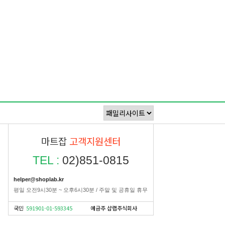
마트잡
고객지원센터
TEL :
02)851-0815
helper@shoplab.kr
평일 오전9시30분 ~ 오후6시30분 / 주말 및 공휴일 휴무
국민
591901-01-593345
예금주 샵랩주식회사