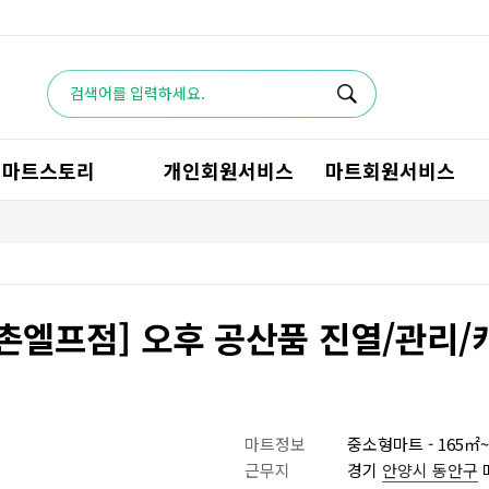
마트스토리
개인회원서비스
마트회원서비스
평촌엘프점] 오후 공산품 진열/관리
마트정보
중소형마트 - 165㎡~
근무지
경기
안양시 동안구