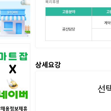
복리후생
고용분야
고
계약
공산담당
상세요강
선