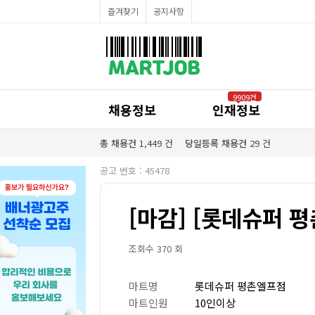
채용정보
즐겨찾기
공지사항
인재정보
이벤트·세일정보
SNS홍보관
유통매장전용 임대·매매정보
마트직평균월급
식자재가격정보
공지사항
점장채용정보
9909건
계산원/캐셔채용정보
채용정보
인재정보
매장관리직원채용정보
공산직원채용정보
농산/야채청과직원채용정보
총 채용건
1,449
건
당일등록 채용건
29
건
축산/정육직원채용정보
수산직원채용정보
공고 번호 : 45478
배달/배송직원채용정보
[마감] [롯데슈퍼 
조회수 370 회
마트명
롯데슈퍼 평촌엘프점
마트인원
10인이상