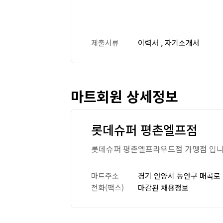
제출서류
이력서 , 자기소개서
마트회원 상세정보
롯데슈퍼 평촌엘프점
롯데슈퍼 평촌엘프라우드점 가맹점 입
마트주소
경기 안양시 동안구 매곡로 2
전화(팩스)
마감된 채용정보