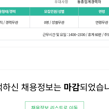
우대사항
동종업계경력자
용형태/경력
모집인원/성별
연령
직 / 경력무관
0명 / 성별무관
연령무관
근무시간 및 요일 : 14:00~23:00 / 휴게 60분 / 주
택하신 채용정보는
마감
되었습니
채용정보 리스트로 이동