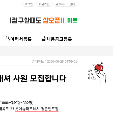
로그인
회원가입
유료서비스안내
이력서등록
채용공고등록
업데이트 : 2026-06-28 23:59:01
/캐셔 사원 모집합니다
1000㎡(49평~302평)
매곡로 23
롯데슈퍼프레시 평촌엘프점