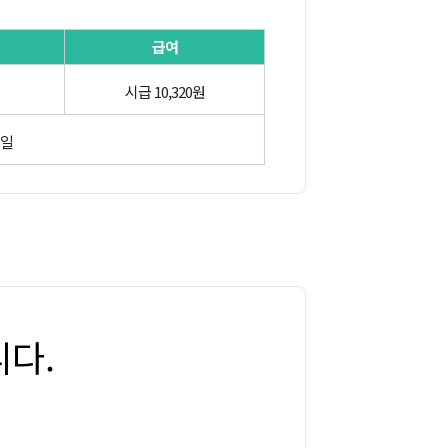
급여
시급 10,320원
5일
다.