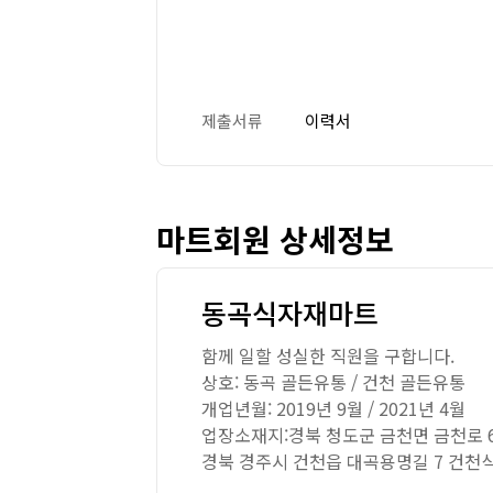
제출서류
이력서
마트회원 상세정보
동곡식자재마트
함께 일할 성실한 직원을 구합니다.
상호: 동곡 골든유통 / 건천 골든유통
개업년월: 2019년 9월 / 2021년 4월
업장소재지:경북 청도군 금천면 금천로 
경북 경주시 건천읍 대곡용명길 7 건