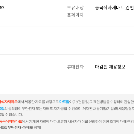
63
보유매장
동곡식자재마트,건
홈페이지
휴대전화
마감된 채용정보
곡식자재마트
에서 제공한 자료를 바탕으로
마트잡
이(가) 편집 및 그 표현방법을 수정하여 완성한
트잡
의 동의없이 무단전재 또는 재배포, 재가공할 수 없으며, 게재된 채용기업(기업)과 채용담당
될 수 없습니다.
동곡식자재마트
에서 게재한 자료에 대한 오류와 사용자가 이를 신뢰하여 취한 조치에 대해 책임
마트잡 무단전재 - 재배포 금지]