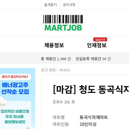
채용정보
즐겨찾기
공지사항
인재정보
이벤트·세일정보
SNS홍보관
유통매장전용 임대·매매정보
마트직평균월급
식자재가격정보
공지사항
점장채용정보
9897건
계산원/캐셔채용정보
채용정보
인재정보
매장관리직원채용정보
공산직원채용정보
농산/야채청과직원채용정보
총 채용건
1,466
건
당일등록 채용건
36
건
축산/정육직원채용정보
수산직원채용정보
공고 번호 : 45316
배달/배송직원채용정보
[마감] 청도 동곡식
조회수 201 회
마트명
동곡식자재마트
마트인원
10인이상