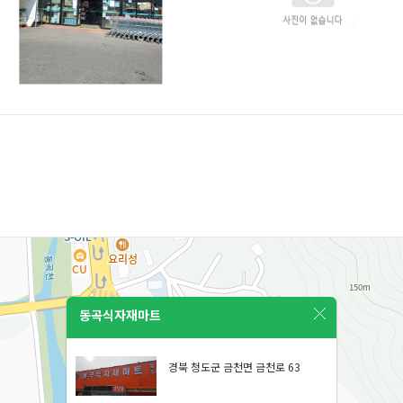
동곡식자재마트
경북 청도군 금천면 금천로 63