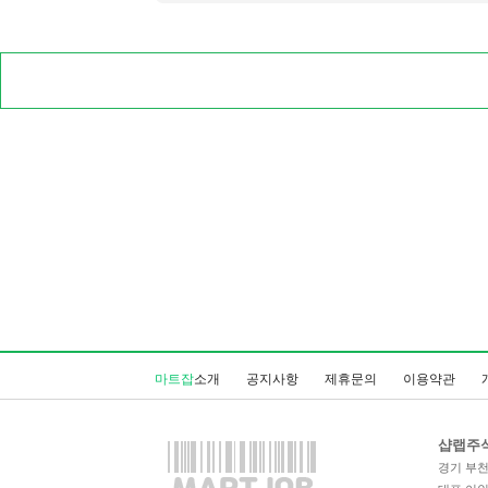
마트잡
소개
공지사항
제휴문의
이용약관
샵랩주
경기 부천시