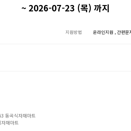
~ 2026-07-23 (목) 까지
지원방법
온라인지원 , 간편문
63 동곡식자재마트
천식자재마트