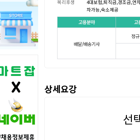
복리후생
4대보험,퇴직금,경조금,연
차가능,숙소제공
고용분야
고
정규
배달/배송기사
상세요강
선