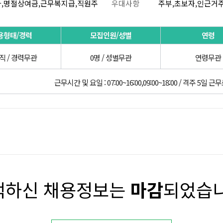
차,명절상여금,근무복지급,직원주
우대사항
주부,초보자,인근거
용형태/경력
모집인원/성별
연령
직 / 경력무관
0명 / 성별무관
연령무관
근무시간 및 요일 : 07:00~16:00,09:00~18:00 / 격주 5일 
택하신 채용정보는
마감
되었습니