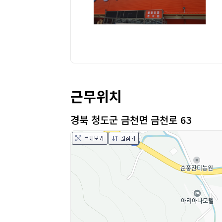
근무위치
경북 청도군 금천면 금천로 63