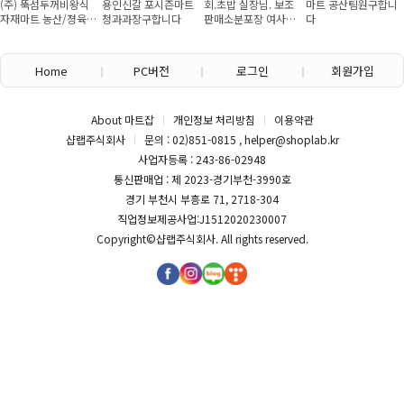
(주) 뚝섬두꺼비왕식
용인신갈 포시즌마트
회.초밥 실장님. 보조
마트 공산팀원구합니
자재마트 농산/졍육/
청과과장구합니다
판매소분포장 여사님
다
배송 직원 구인합니다
구인
Home
PC버전
로그인
회원가입
About 마트잡
개인정보 처리방침
이용약관
샵랩주식회사
문의 : 02)851-0815 , helper@shoplab.kr
사업자등록 : 243-86-02948
통신판매업 : 제 2023-경기부천-3990호
경기 부천시 부흥로 71, 2718-304
직업정보제공사업:J1512020230007
Copyright©
샵랩주식회사
. All rights reserved.