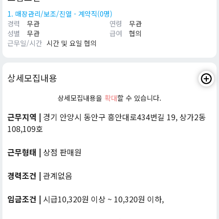
1. 매장관리/보조/진열 - 계약직(0명)
경력
무관
연령
무관
성별
무관
급여
협의
근무일/시간
시간 및 요일 협의
상세모집내용
상세모집내용을
확대
할 수 있습니다.
근무지역 |
경기 안양시 동안구 흥안대로434번길 19, 상가2동
108,109호
근무형태 |
상점 판매원
경력조건 |
관계없음
임금조건 |
시급10,320원 이상 ~ 10,320원 이하,