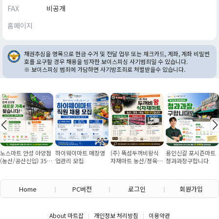
FAX
비공개
홈페이지
채권추심을 명목으로 현금 수거 및 전달 업무 또는 체크카드, 계좌, 계좌 비밀번
호를 요구할 경우 채용을 빙자한 보이스피싱 사기범죄일 수 있습니다.
※ 보이스피싱 범죄에 가담하면 사기방조죄로 처벌받을수 있습니다.
노스마트 안성 아양점
하이웨이마트 매장영
(주) 뚝섬두꺼비왕식
용인신갈 포시즌마트
(농산/공산신입) 355
업관리 모집
자재마트 농산/졍육/
청과과장구합니다
만원~/경력직 협의
배송 직원 구인합니다
Home
PC버전
로그인
회원가입
About 마트잡
개인정보 처리방침
이용약관