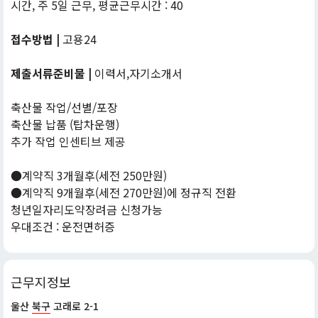
시간, 주 5일 근무, 평균근무시간 : 40
접수방법 |
고용24
제출서류준비물 |
이력서,자기소개서
축산물 작업/선별/포장
축산물 납품 (탑차운행)
추가 작업 인센티브 제공
●계약직 3개월후(세전 250만원)
●계약직 9개월후(세전 270만원)에 정규직 전환
청년일자리도약장려금 신청가능
우대조건 : 운전면허증
근무지정보
울산
북구
고래로 2-1