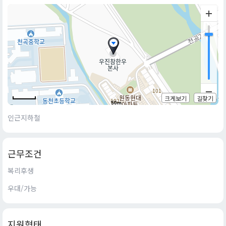
크게보기
길찾기
50m
인근지하철
근무조건
복리후생
우대/가능
지원형태