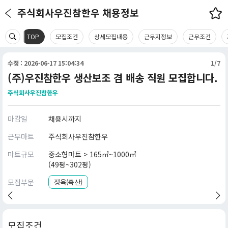
주식회사우진참한우 채용정보
TOP
모집조건
상세모집내용
근무지정보
근무조건
수정 : 2026-06-17 15:04:34
1/7
(주)우진참한우 생산보조 겸 배송 직원 모집합니다.
주식회사우진참한우
마감일
채용시까지
근무마트
주식회사우진참한우
마트규모
중소형마트 > 165㎡~1000㎡
(49평~302평)
모집부문
정육(축산)
모집조건