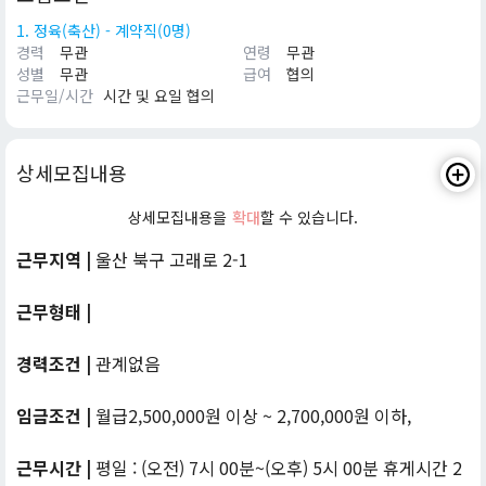
1. 정육(축산) - 계약직(0명)
경력
무관
연령
무관
성별
무관
급여
협의
근무일/시간
시간 및 요일 협의
상세모집내용
상세모집내용을
확대
할 수 있습니다.
근무지역 |
울산 북구 고래로 2-1
근무형태 |
경력조건 |
관계없음
임금조건 |
월급2,500,000원 이상 ~ 2,700,000원 이하,
근무시간 |
평일 : (오전) 7시 00분~(오후) 5시 00분 휴게시간 2