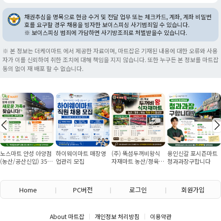
채권추심을 명목으로 현금 수거 및 전달 업무 또는 체크카드, 계좌, 계좌 비밀번
호를 요구할 경우 채용을 빙자한 보이스피싱 사기범죄일 수 있습니다.
※ 보이스피싱 범죄에 가담하면 사기방조죄로 처벌받을수 있습니다.
※ 본 정보는 더케이마트 에서 제공한 자료이며, 마트잡은 기재된 내용에 대한 오류와 사용
자가 이를 신뢰하여 취한 조치에 대해 책임을 지지 않습니다. 또한 누구든 본 정보를 마트잡
동의 없이 재 배포 할 수 없습니다.
양점
하이웨이마트 매장영
(주) 뚝섬두꺼비왕식
용인신갈 포시즌마트
회.초밥 실장님. 
55
업관리 모집
자재마트 농산/졍육/
청과과장구합니다
판매소분포장 여
배송 직원 구인합니다
구인
Home
PC버전
로그인
회원가입
About 마트잡
개인정보 처리방침
이용약관