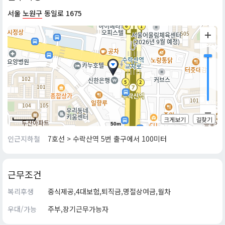
서울
노원구
동일로 1675
크게보기
길찾기
50m
인근지하철
7호선 > 수락산역 5번 출구에서 100미터
근무조건
복리후생
중식제공,4대보험,퇴직금,명절상여금,월차
우대/가능
주부,장기근무가능자