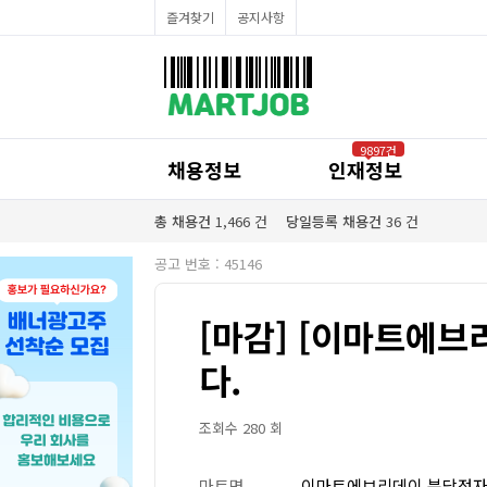
채용정보
즐겨찾기
공지사항
인재정보
이벤트·세일정보
SNS홍보관
유통매장전용 임대·매매정보
마트직평균월급
식자재가격정보
공지사항
점장채용정보
9897건
계산원/캐셔채용정보
채용정보
인재정보
매장관리직원채용정보
공산직원채용정보
농산/야채청과직원채용정보
총 채용건
1,466
건
당일등록 채용건
36
건
축산/정육직원채용정보
수산직원채용정보
공고 번호 : 45146
배달/배송직원채용정보
[마감] [이마트에브
다.
조회수 280 회
마트명
이마트에브리데이 분당정