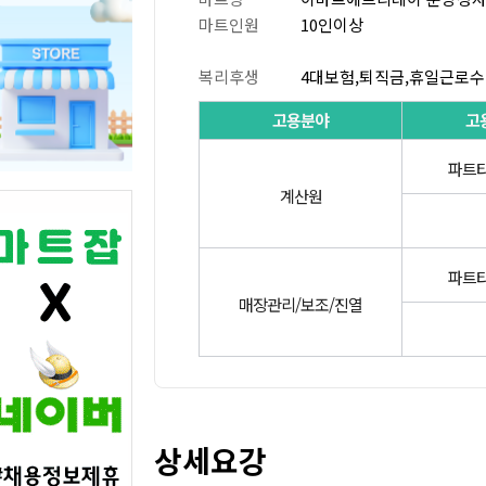
마트인원
10인이상
복리후생
4대보험,퇴직금,휴일근로수
고용분야
고
파트타
계산원
파트타
매장관리/보조/진열
상세요강