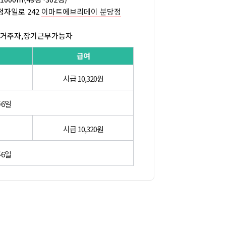
정자일로 242
이마트에브리데이 분당정
근거주자,장기근무가능자
급여
시급 10,320원
주6일
시급 10,320원
주6일