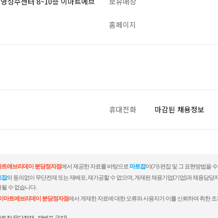
백영성수센터 8~10층 이마트에브
보유매장
홈페이지
휴대전화
마감된 채용정보
마트에브리데이 분당정자점
에서 제공한 자료를 바탕으로
마트잡
이(가) 편집 및 그 표현방법을 
트잡
의 동의없이 무단전재 또는 재배포, 재가공할 수 없으며, 게재된 채용기업(기업)과 채용담당
될 수 없습니다.
이마트에브리데이 분당정자점
에서 게재한 자료에 대한 오류와 사용자가 이를 신뢰하여 취한 조