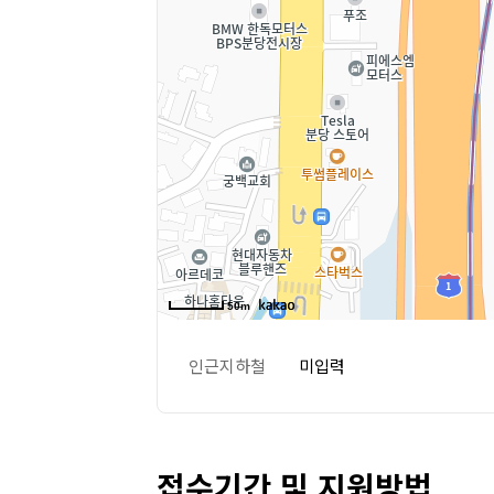
50m
인근지하철
미입력
접수기간 및 지원방법