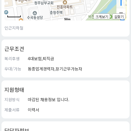
크게보기
길찾기
50m
인근지하철
근무조건
복리후생
4대보험,퇴직금
우대/가능
동종업계경력자,장기근무가능자
지원형태
지원방식
마감된 채용정보 입니다.
제출서류
이력서
담당자정보