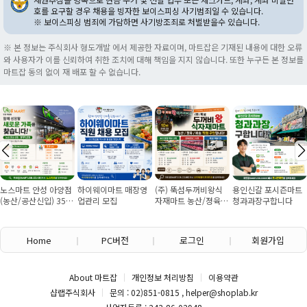
호를 요구할 경우 채용을 빙자한 보이스피싱 사기범죄일 수 있습니다.
※ 보이스피싱 범죄에 가담하면 사기방조죄로 처벌받을수 있습니다.
※ 본 정보는 주식회사 형도개발 에서 제공한 자료이며, 마트잡은 기재된 내용에 대한 오류
와 사용자가 이를 신뢰하여 취한 조치에 대해 책임을 지지 않습니다. 또한 누구든 본 정보를
마트잡 동의 없이 재 배포 할 수 없습니다.
노스마트 안성 아양점
하이웨이마트 매장영
(주) 뚝섬두꺼비왕식
용인신갈 포시즌마트
(농산/공산신입) 355
업관리 모집
자재마트 농산/졍육/
청과과장구합니다
만원~/경력직 협의
배송 직원 구인합니다
Home
PC버전
로그인
회원가입
About 마트잡
개인정보 처리방침
이용약관
샵랩주식회사
문의 : 02)851-0815 , helper@shoplab.kr