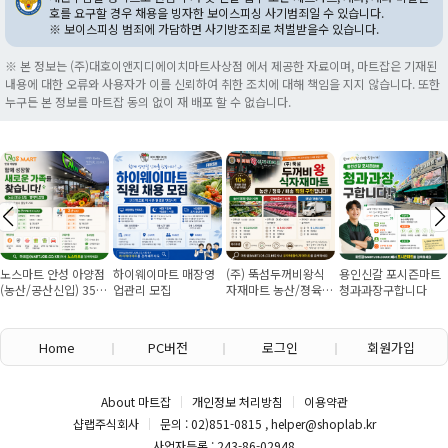
호를 요구할 경우 채용을 빙자한 보이스피싱 사기범죄일 수 있습니다.
※ 보이스피싱 범죄에 가담하면 사기방조죄로 처벌받을수 있습니다.
※ 본 정보는 (주)대호이앤지디에이치마트사상점 에서 제공한 자료이며, 마트잡은 기재된
내용에 대한 오류와 사용자가 이를 신뢰하여 취한 조치에 대해 책임을 지지 않습니다. 또한
누구든 본 정보를 마트잡 동의 없이 재 배포 할 수 없습니다.
스마트 안성 아양점
하이웨이마트 매장영
(주) 뚝섬두꺼비왕식
용인신갈 포시즌마트
농산/공산신입) 355
업관리 모집
자재마트 농산/졍육/
청과과장구합니다
원~/경력직 협의
배송 직원 구인합니다
Home
PC버전
로그인
회원가입
About 마트잡
개인정보 처리방침
이용약관
샵랩주식회사
문의 : 02)851-0815 , helper@shoplab.kr
사업자등록 : 243-86-02948