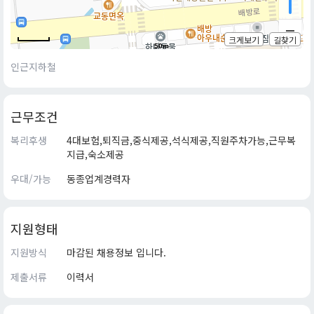
크게보기
길찾기
50m
인근지하철
근무조건
복리후생
4대보험,퇴직금,중식제공,석식제공,직원주차가능,근무복
지급,숙소제공
우대/가능
동종업계경력자
지원형태
지원방식
마감된 채용정보 입니다.
제출서류
이력서