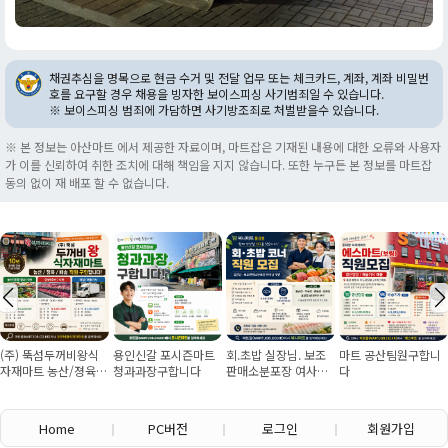
채권추심을 명목으로 현금 수거 및 전달 업무 또는 체크카드, 계좌, 계좌 비밀번
호를 요구할 경우 채용을 빙자한 보이스피싱 사기범죄일 수 있습니다.
※ 보이스피싱 범죄에 가담하면 사기방조죄로 처벌받을수 있습니다.
※ 본 정보는 아산마트 에서 제공한 자료이며, 마트잡은 기재된 내용에 대한 오류와 사용자
가 이를 신뢰하여 취한 조치에 대해 책임을 지지 않습니다. 또한 누구든 본 정보를 마트잡
동의 없이 재 배포 할 수 없습니다.
(주) 뚝섬두꺼비왕식
용인신갈 포시즌마트
회.초밥 실장님. 보조
마트 공산팀원구합니
자재마트 농산/졍육/
청과과장구합니다
판매소분포장 여사님
다
배송 직원 구인합니다
구인
Home
PC버전
로그인
회원가입