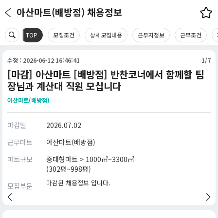
아산마트(배방점) 채용정보
TOP
모집조건
상세모집내용
근무지정보
근무조건
수정 : 2026-06-12 16:46:41
1/7
[마감] 아산마트 [배방점] 반찬코너에서 함께할 팀
장님과 계산대 직원 모십니다
아산마트(배방점)
마감일
2026.07.02
근무마트
아산마트(배방점)
마트규모
중대형마트 > 1000㎡~3300㎡
(302평~998평)
마감된 채용정보 입니다.
모집부문