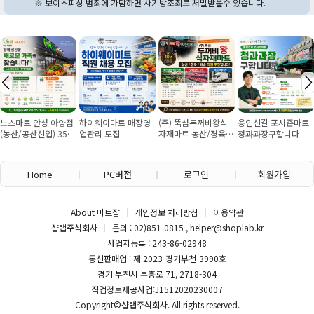
※ 보이스피싱 범죄에 가담하면 사기방조죄로 처벌받을수 있습니다.
노스마트 안성 아양점
하이웨이마트 매장영
(주) 뚝섬두꺼비왕식
용인신갈 포시즌마트
(농산/공산신입) 355
업관리 모집
자재마트 농산/졍육/
청과과장구합니다
만원~/경력직 협의
배송 직원 구인합니다
Home
PC버전
로그인
회원가입
About 마트잡
개인정보 처리방침
이용약관
샵랩주식회사
문의 : 02)851-0815 , helper@shoplab.kr
사업자등록 : 243-86-02948
통신판매업 : 제 2023-경기부천-3990호
경기 부천시 부흥로 71, 2718-304
직업정보제공사업:J1512020230007
Copyright©
샵랩주식회사
. All rights reserved.