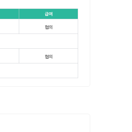
급여
협의
협의