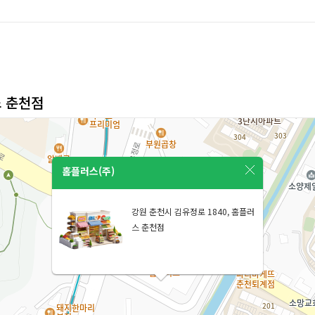
스 춘천점
홈플러스(주)
강원 춘천시 김유정로 1840, 홈플러
스 춘천점