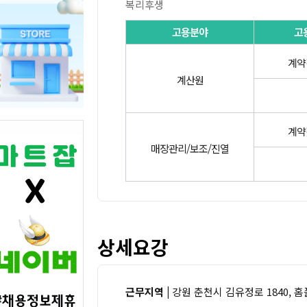
복리후생
고용분야
고
계약
계산원
계약
매장관리/보조/진열
상세요강
근무지역 |
강원 춘천시 김유정로 1840, 