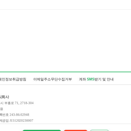
개인정보취급방침
이메일주소무단수집거부
계좌
SMS
받기 및 안내
식회사
 부흥로 71, 2718-304
인용
호 243-86-02948
업 J1512020230007
 제 2023-경기부천-3990호