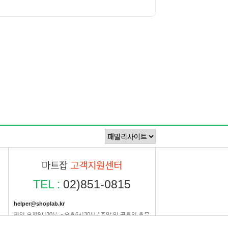
마트잡
고객지원센터
TEL :
02)851-0815
helper@shoplab.kr
평일 오전9시30분 ~ 오후6시30분 / 주말 및 공휴일 휴무