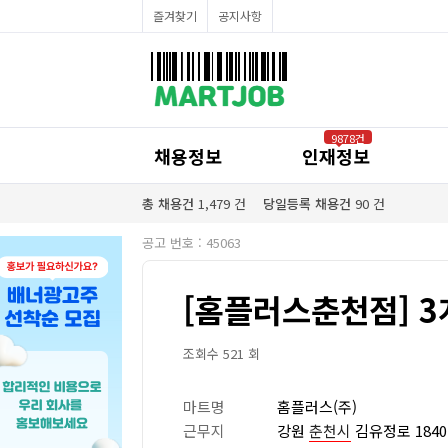
채용정보
즐겨찾기
공지사항
인재정보
이벤트·세일정보
SNS홍보관
유통매장전용 임대·매매정보
마트직평균월급
식자재가격정보
공지사항
점장채용정보
9878건
계산원/캐셔채용정보
채용정보
인재정보
매장관리직원채용정보
공산직원채용정보
농산/야채청과직원채용정보
총 채용건
1,479
건
당일등록 채용건
90
건
축산/정육직원채용정보
수산직원채용정보
공고 번호 : 45063
배달/배송직원채용정보
[홈플러스춘천점] 3
조회수 521 회
마트명
홈플러스(주)
근무지
강원
춘천시
김유정로 1840