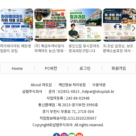
하이웨이마트 매장영
(주) 뚝섬두꺼비왕식
용인신갈 포시즌마트
회.초밥 실장님. 보조
업관리 모집
자재마트 농산/졍육/
청과과장구합니다
판매소분포장 여사님
배송 직원 구인합니다
구인
Home
PC버전
로그인
회원가입
About 마트잡
개인정보 처리방침
이용약관
샵랩주식회사
문의 : 02)851-0815 , helper@shoplab.kr
사업자등록 : 243-86-02948
통신판매업 : 제 2023-경기부천-3990호
경기 부천시 부흥로 71, 2718-304
직업정보제공사업:J1512020230007
Copyright©
샵랩주식회사
. All rights reserved.