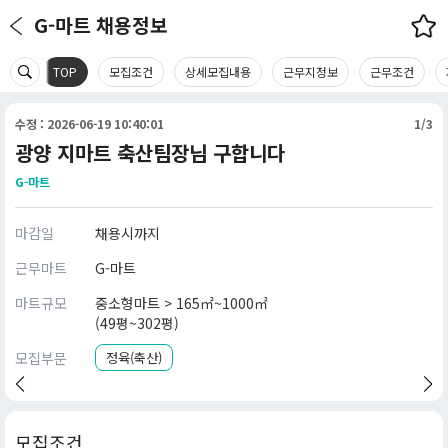
G-마트 채용정보
TOP
모집조건
상세모집내용
근무지정보
근무조건
수정 : 2026-06-19 10:40:01
1/3
광양 지마트 축산팀장님 구합니다
G-마트
마감일
채용시까지
근무마트
G-마트
마트규모
중소형마트 > 165㎡~1000㎡
(49평~302평)
모집부문
정육(축산)
모집조건