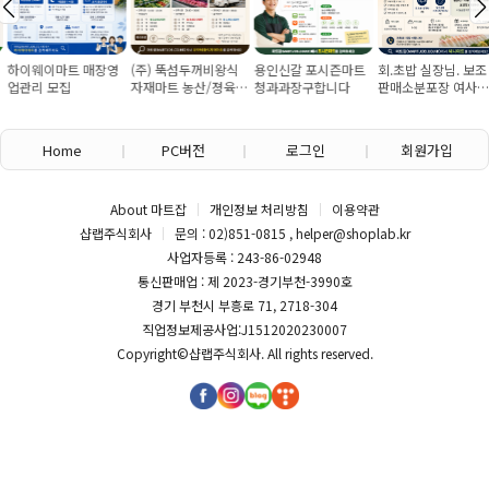
하이웨이마트 매장영
(주) 뚝섬두꺼비왕식
용인신갈 포시즌마트
회.초밥 실장님. 보조
업관리 모집
자재마트 농산/졍육/
청과과장구합니다
판매소분포장 여사님
배송 직원 구인합니다
구인
Home
PC버전
로그인
회원가입
About 마트잡
개인정보 처리방침
이용약관
샵랩주식회사
문의 : 02)851-0815 , helper@shoplab.kr
사업자등록 : 243-86-02948
통신판매업 : 제 2023-경기부천-3990호
경기 부천시 부흥로 71, 2718-304
직업정보제공사업:J1512020230007
Copyright©
샵랩주식회사
. All rights reserved.