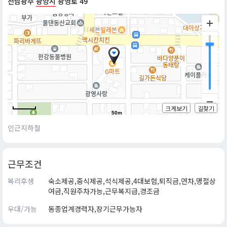
전남광주
광양시
광영로 49
크게보기
길찾기
50m
인근지하철
근무조건
복리후생
숙소제공,중식제공,석식제공,4대보험,퇴직금,연차,명절상
여금,직원주차가능,근무복지급,경조금
우대/가능
동종업계경력자,장기근무가능자