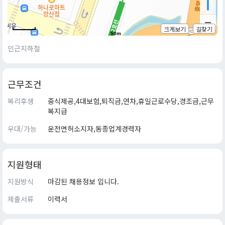
크게보기
길찾기
50m
인근지하철
근무조건
복리후생
중식제공,4대보험,퇴직금,연차,휴일근로수당,경조금,근무
복지급
우대/가능
운전면허소지자,동종업계경력자
지원형태
지원방식
마감된 채용정보 입니다.
제출서류
이력서