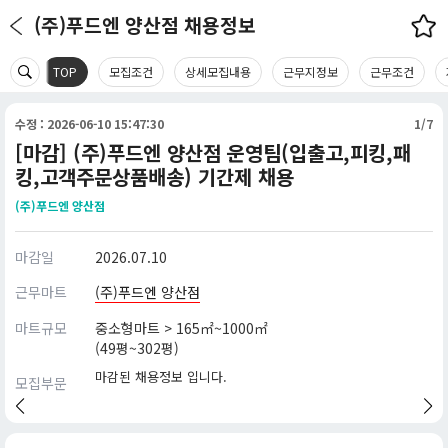
(주)푸드엔 양산점 채용정보
TOP
모집조건
상세모집내용
근무지정보
근무조건
수정 : 2026-06-10 15:47:30
1/7
[마감] (주)푸드엔 양산점 운영팀(입출고,피킹,패
킹,고객주문상품배송) 기간제 채용
(주)푸드엔 양산점
마감일
2026.07.10
근무마트
(주)푸드엔 양산점
마트규모
중소형마트 > 165㎡~1000㎡
(49평~302평)
마감된 채용정보 입니다.
모집부문