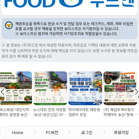
채권추심을 명목으로 현금 수거 및 전달 업무 또는 체크카드, 계좌, 계좌 비밀번
호를 요구할 경우 채용을 빙자한 보이스피싱 사기범죄일 수 있습니다.
※ 보이스피싱 범죄에 가담하면 사기방조죄로 처벌받을수 있습니다.
※ 본 정보는 (주)푸드엔 에서 제공한 자료이며, 마트잡은 기재된 내용에 대한 오류와 사용
자가 이를 신뢰하여 취한 조치에 대해 책임을 지지 않습니다. 또한 누구든 본 정보를 마트잡
동의 없이 재 배포 할 수 없습니다.
자
노스마트 안성 아양점
하이웨이마트 매장영
(주) 뚝섬두꺼비왕식
용인신갈 포시즌마
경
(농산/공산신입) 355
업관리 모집
자재마트 농산/졍육/
청과과장구합니다
0
만원~/경력직 협의
배송 직원 구인합니다
Home
PC버전
로그인
회원가입