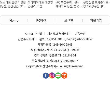
노스마트 안성 아양점
하이웨이마트 매장영
(주) 뚝섬두꺼비왕식
용인신갈 포시즌마트
(농산/공산신입) 355
업관리 모집
자재마트 농산/졍육/
청과과장구합니다
만원~/경력직 협의
배송 직원 구인합니다
Home
PC버전
로그인
회원가입
About 마트잡
개인정보 처리방침
이용약관
샵랩주식회사
문의 : 02)851-0815 , helper@shoplab.kr
사업자등록 : 243-86-02948
통신판매업 : 제 2023-경기부천-3990호
경기 부천시 부흥로 71, 2718-304
직업정보제공사업:J1512020230007
Copyright©
샵랩주식회사
. All rights reserved.