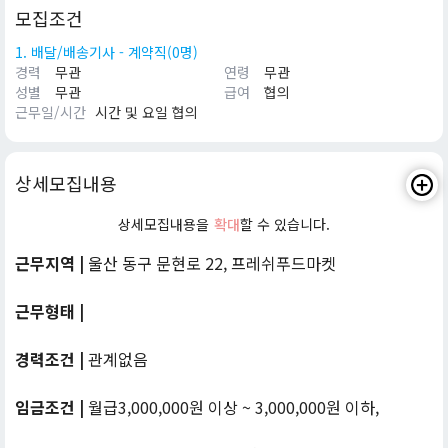
모집조건
1. 배달/배송기사 - 계약직(0명)
경력
무관
연령
무관
성별
무관
급여
협의
근무일/시간
시간 및 요일 협의
상세모집내용
상세모집내용을
확대
할 수 있습니다.
근무지역 |
울산 동구 문현로 22, 프레쉬푸드마켓
근무형태 |
경력조건 |
관계없음
임금조건 |
월급3,000,000원 이상 ~ 3,000,000원 이하,