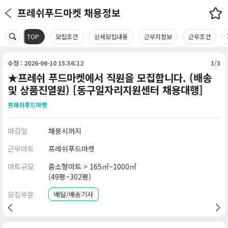
프레쉬푸드마켓 채용정보
TOP
모집조건
상세모집내용
근무지정보
근무조건
수정 : 2026-06-10 15:56:12
1/3
★프레쉬 푸드마켓에서 직원을 모집합니다. (배송
및 상품진열원) [동구일자리지원센터 채용대행]
프레쉬푸드마켓
마감일
채용시까지
근무마트
프레쉬푸드마켓
마트규모
중소형마트 > 165㎡~1000㎡
(49평~302평)
모집부문
배달/배송기사