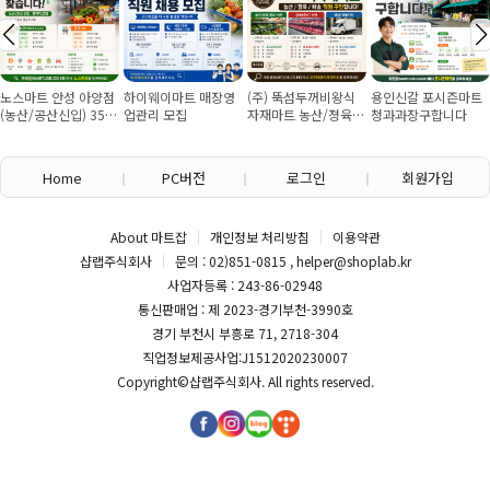
노스마트 안성 아양점
하이웨이마트 매장영
(주) 뚝섬두꺼비왕식
용인신갈 포시즌마트
(농산/공산신입) 355
업관리 모집
자재마트 농산/졍육/
청과과장구합니다
만원~/경력직 협의
배송 직원 구인합니다
Home
PC버전
로그인
회원가입
About 마트잡
개인정보 처리방침
이용약관
샵랩주식회사
문의 : 02)851-0815 , helper@shoplab.kr
사업자등록 : 243-86-02948
통신판매업 : 제 2023-경기부천-3990호
경기 부천시 부흥로 71, 2718-304
직업정보제공사업:J1512020230007
Copyright©
샵랩주식회사
. All rights reserved.