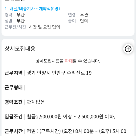
1. 배달/배송기사 - 계약직(0명)
경력
무관
연령
무관
성별
무관
급여
협의
근무일/시간
시간 및 요일 협의
상세모집내용
상세모집내용을
확대
할 수 있습니다.
근무지역 |
경기 안양시 만안구 수리산로 19
근무형태 |
경력조건 |
관계없음
임금조건 |
월급2,500,000원 이상 ~ 2,500,000원 이하,
근무시간 |
평일 : (근무시간) (오전) 8시 00분 ~ (오후) 5시 00