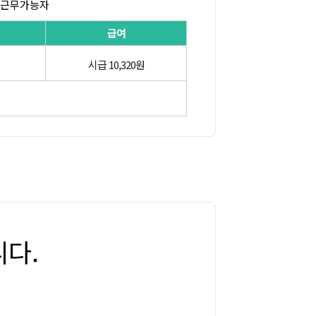
기근무가능자
급여
시급 10,320원
다.