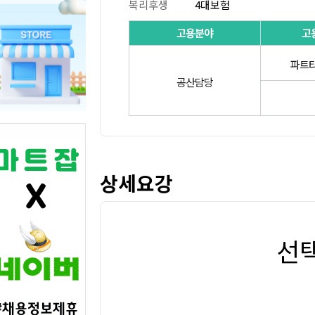
복리후생
4대보험
고용분야
고
파트타
공산담당
상세요강
선