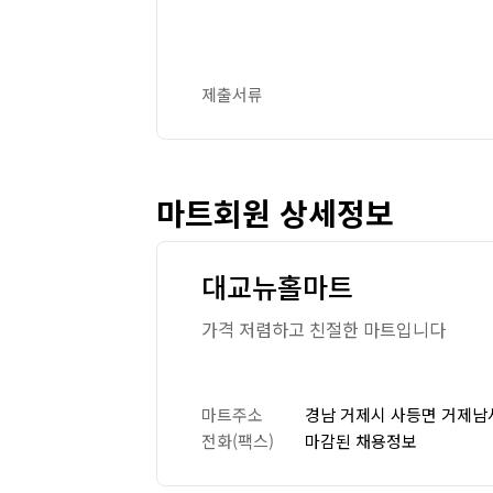
제출서류
마트회원 상세정보
대교뉴홀마트
가격 저렴하고 친절한 마트입니다
마트주소
경남 거제시 사등면 거제남서
전화(팩스)
마감된 채용정보