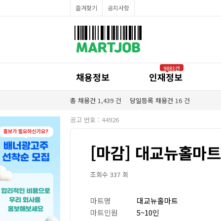
채용정보
즐겨찾기
공지사항
인재정보
이벤트·세일정보
SNS홍보관
유통매장전용 임대·매매정보
마트직평균월급
식자재가격정보
공지사항
점장채용정보
9881건
계산원/캐셔채용정보
채용정보
인재정보
매장관리직원채용정보
공산직원채용정보
농산/야채청과직원채용정보
총 채용건
1,439
건
당일등록 채용건
16
건
축산/정육직원채용정보
수산직원채용정보
공고 번호 : 44926
배달/배송직원채용정보
[마감] 대교뉴홀마트
조회수 337 회
마트명
대교뉴홀마트
마트인원
5~10인