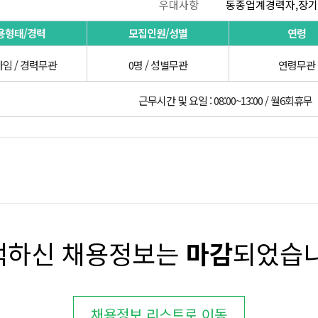
우대사항
동종업계경력자,장
용형태/경력
모집인원/성별
연령
임 / 경력무관
0명 / 성별무관
연령무관
근무시간 및 요일 : 08:00~13:00 / 월6회휴무
택하신 채용정보는
마감
되었습니
채용정보 리스트로 이동