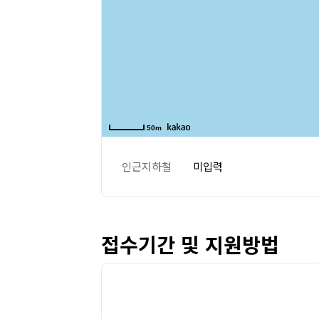
50m
인근지하철
미입력
접수기간 및 지원방법