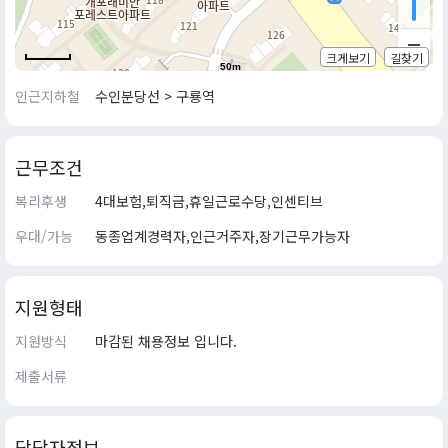
크게보기
길찾기
50m
인근지하철
수인분당선 > 구룡역
근무조건
복리후생
4대보험,퇴직금,휴일근로수당,인센티브
우대/가능
동종업계경력자,인근거주자,장기근무가능자
지원형태
지원방식
마감된 채용정보 입니다.
제출서류
담당자정보