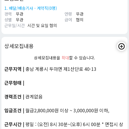
1. 배달/배송기사 - 계약직(0명)
경력
무관
연령
무관
성별
무관
급여
협의
근무일/시간
시간 및 요일 협의
상세모집내용
상세모집내용을
확대
할 수 있습니다.
근무지역 |
충남 계룡시 두마면 제1산단로 40-13
근무형태 |
경력조건 |
관계없음
임금조건 |
월급2,800,000원 이상 ~ 3,000,000원 이하,
근무시간 |
평일 : (오전) 8시 30분~(오후) 6시 00분 * 면접시 상