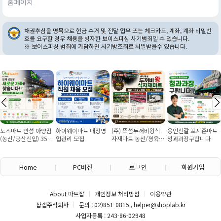
홈페이지
채권추심을 명목으로 현금 수거 및 전달 업무 또는 체크카드, 계좌, 계좌 비밀번
호를 요구할 경우 채용을 빙자한 보이스피싱 사기범죄일 수 있습니다.
※ 보이스피싱 범죄에 가담하면 사기방조죄로 처벌받을수 있습니다.
노스마트 안성 아양점
하이웨이마트 매장영
(주) 뚝섬두꺼비왕식
용인신갈 포시즌마트
(농산/공산신입) 355
업관리 모집
자재마트 농산/졍육/
청과과장구합니다
만원~/경력직 협의
배송 직원 구인합니다
Home
PC버전
로그인
회원가입
About 마트잡
개인정보 처리방침
이용약관
샵랩주식회사
문의 : 02)851-0815 , helper@shoplab.kr
사업자등록 : 243-86-02948