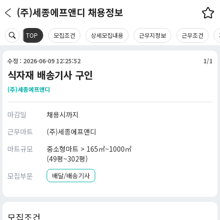
(주)세종에프앤디 채용정보
TOP
모집조건
상세모집내용
근무지정보
근무조건
수정 : 2026-06-09 12:25:52
1/1
식자재 배송기사 구인
(주)세종에프앤디
마감일
채용시까지
근무마트
(주)세종에프앤디
마트규모
중소형마트 > 165㎡~1000㎡
(49평~302평)
모집부문
배달/배송기사
모집조건