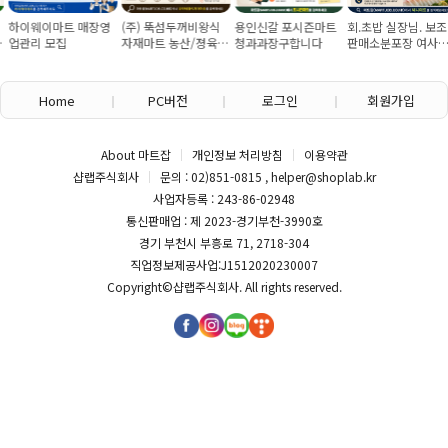
하이웨이마트 매장영
(주) 뚝섬두꺼비왕식
용인신갈 포시즌마트
회.초밥 실장님. 보조
업관리 모집
자재마트 농산/졍육/
청과과장구합니다
판매소분포장 여사님
배송 직원 구인합니다
구인
Home
PC버전
로그인
회원가입
About 마트잡
개인정보 처리방침
이용약관
샵랩주식회사
문의 : 02)851-0815 , helper@shoplab.kr
사업자등록 : 243-86-02948
통신판매업 : 제 2023-경기부천-3990호
경기 부천시 부흥로 71, 2718-304
직업정보제공사업:J1512020230007
Copyright©
샵랩주식회사
. All rights reserved.