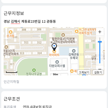
근무지정보
경남
김해시
계동로23번길 12 관동동
크게보기
길찾기
50m
인근지하철
근무조건
복리후생
연차,4대보험,퇴직금