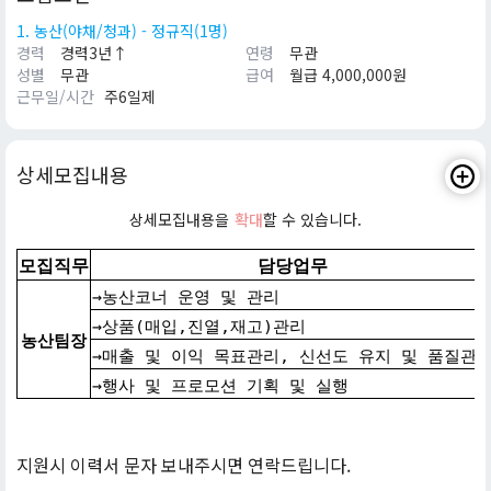
1. 농산(야채/청과) - 정규직(1명)
경력
경력3년↑
연령
무관
성별
무관
급여
월급 4,000,000원
근무일/시간
주6일제
상세모집내용
상세모집내용을
확대
할 수 있습니다.
모집직무
담당업무
→농산코너 운영 및 관리
→상품(매입,진열,재고)관리
농산팀장
→매출 및 이익 목표관리, 신선도 유지 및 품질관
→행사 및 프로모션 기획 및 실행
지원시 이력서 문자 보내주시면 연락드립니다.