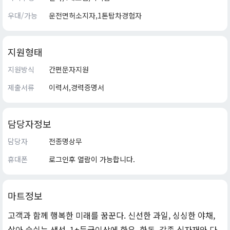
우대/가능
운전면허소지자,1톤탑차경험자
지원형태
지원방식
간편문자지원
제출서류
이력서,경력증명서
담당자정보
담당자
전종명상무
휴대폰
로그인후 열람이 가능합니다.
마트정보
고객과 함께 행복한 미래를 꿈꾼다. 신선한 과일, 싱싱한 야채,
살아 숨쉬는 생선, 1+등급이상에 한우, 한돈, 각종 식자재와 다