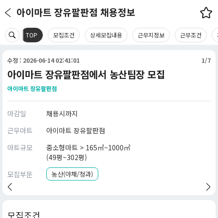
아이마트 장유팔판점 채용정보
TOP
모집조건
상세모집내용
근무지정보
근무조건
수정 : 2026-06-14 02:41:01
1/7
아이마트 장유팔판점에서 농산팀장 모집
아이마트 장유팔판점
마감일
채용시까지
근무마트
아이마트 장유팔판점
마트규모
중소형마트 > 165㎡~1000㎡
(49평~302평)
모집부문
농산(야채/청과)
모집조건