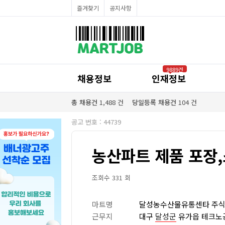
채용정보
즐겨찾기
공지사항
인재정보
이벤트·세일정보
SNS홍보관
유통매장전용 임대·매매정보
마트직평균월급
식자재가격정보
공지사항
점장채용정보
9889건
계산원/캐셔채용정보
채용정보
인재정보
매장관리직원채용정보
공산직원채용정보
농산/야채청과직원채용정보
총 채용건
1,488
건
당일등록 채용건
104
건
축산/정육직원채용정보
수산직원채용정보
공고 번호 : 44739
배달/배송직원채용정보
농산파트 제품 포장,
조회수 331 회
마트명
달성농수산물유통센타 주
근무지
대구
달성군
유가읍 테크노공