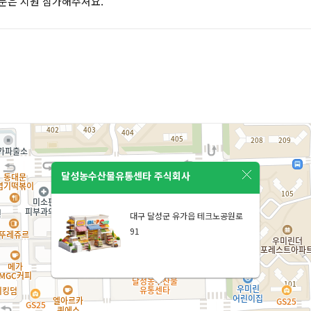
분은 지원 삼가해주셔요.
달성농수산물유통센타 주식회사
대구 달성군 유가읍 테크노공원로
91