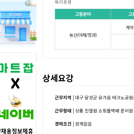
복리후생
고용분야
고
계약
농산(야채/청과)
상세요강
근무지역 |
대구 달성군 유가읍 테크노공원로
근무형태 |
상품 진열원 쇼핑몰택배 준비원
경력조건 |
관계없음