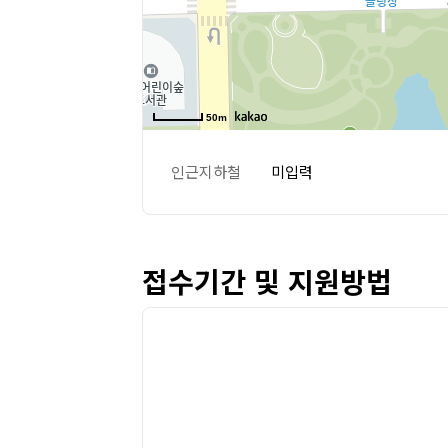
50m
인근지하철
미입력
접수기간 및 지원방법