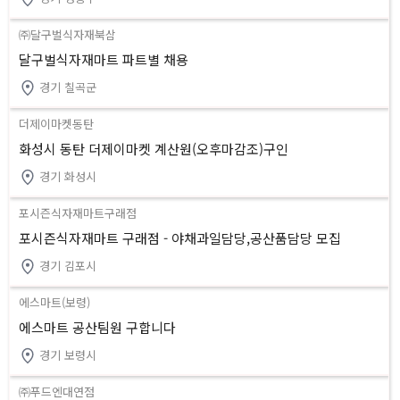
㈜달구벌식자재북삼
달구벌식자재마트 파트별 채용
경기 칠곡군
더제이마켓동탄
화성시 동탄 더제이마켓 계산원(오후마감조)구인
경기 화성시
포시즌식자재마트구래점
포시즌식자재마트 구래점 - 야채과일담당,공산품담당 모집
경기 김포시
에스마트(보령)
에스마트 공산팀원 구합니다
경기 보령시
㈜푸드엔대연점