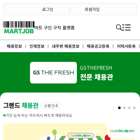
채용정보
인재정보
로그인
회원가입
이벤트·세일정보
SNS홍보관
유통매장전용 임대·매매정보
마트직평균월급
마트 구인 구직 플랫폼
식자재가격정보
소개
점장채용정보
채용정보
인재정보
내주변 채용정보
채용공고등록
이력서등록
계산원/캐셔채용정보
매장관리직원채용정보
공산직원채용정보
농산/야채청과직원채용정보
축산/정육직원채용정보
GSTHEFRESH
수산직원채용정보
전문 채용관
배달/배송직원채용정보
그랜드
채용관
상품안내
가장 눈에 띄는 자리에서 빠르게 채용하세요