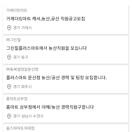
거제더킹마트
거제더킹마트 캐셔,농산,공산 직원공고모집
경기 거제시
㈜그린힐
그린힐플러스마트에서 농산직원을 모십니다
경기 동구
㈜동북엘앤알문산점
플러스마트 문산점 농산/공산 경력 및 팀장 모집합니다.
경기 파주시
홈마트삼부점
홈마트 삼부점에서 야채/농산 경력직원구합니다
경기 성남시 수정구
올스타마트위례점