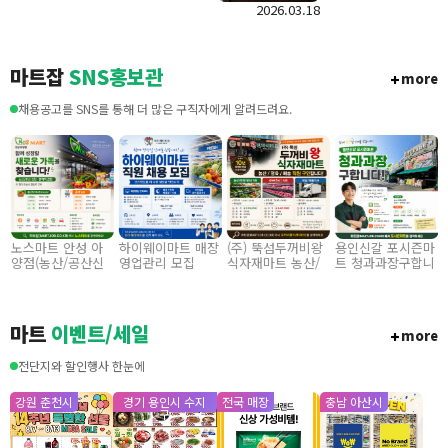
정육코너 수수료
2026.03.18
다.
매장 입점 모집
마트잡
SNS홍보관
more
채용공고를 SNS를 통해 더 많은 구직자에게 알려드려요.
노스마트 안성 아
하이웨이마트 매장
(주) 뚝섬두꺼비왕
용인신갈 포시즌마
양점(농산/공산신
영업관리 모집
식자재마트 농산/
트 청과과장구합니
집
입) 355만원~/경력
졍육/배송 직원 구
다
직 협의
인합니다
마트
이벤트/세일
more
전단지와 할인행사 한눈에
강원 춘천시
경기 용인시 수지
전국 매장
충남 아산시
구