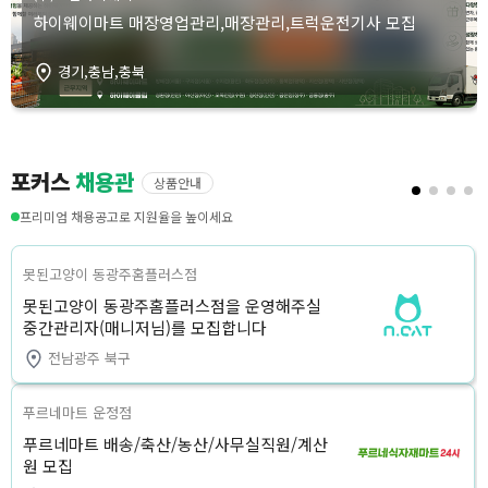
하이웨이마트 매장영업관리,매장관리,트럭운전기사 모집
경기,충남,충북
포커스
채용관
상품안내
프리미엄 채용공고로 지원율을 높이세요
못된고양이 동광주홈플러스점
못된고양이 동광주홈플러스점을 운영해주실
중간관리자(매니저님)를 모집합니다
전남광주 북구
푸르네마트 운정점
푸르네마트 배송/축산/농산/사무실직원/계산
원 모집