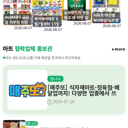
노브랜드가 작정
이마트 아산점
msMART 금요
하고 낸 이번 달
하이웨이마트 8
WOW샵/노브랜
일 이주의 전단
갓성비 신상 공
2026.08.07
월7일부터 13일
드 신규 OPEN
2026.08.07
행사
2026.08.07
개!
간의 전단세일
2026.08.07
및 단독특가
안내
마트
협력업체 홍보관
more
마트 대상 B2B 납품·거래 제안을 한곳에서 확인하세요
팝니다
[매주또] 식자재마트·정육점·배
달업까지! 다양한 업종에서 쓰
는 이벤트 솔루션
2026-07-16
팝니다