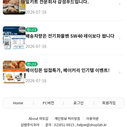
밀키트 전문회사 감성푸드입니다.
›
2026-07-16
팝니다
배송차량은 전기화물밴 SW40 레이보다 쌉니다
›
2026-07-16
팝니다
베이킹몬 입점특가, 베이커리 인기템 이벤트!
›
2026-07-16
Home
PC버전
로그인
회원가입
About 마트잡
개인정보 처리방침
이용약관
샵랩주식회사
문의 : 02)851-0815 , helper@shoplab.kr