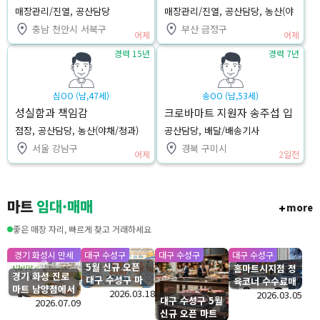
매장관리/진열, 공산담당
매장관리/진열, 공산담당, 농산(야
채/청과)
충남 천안시 서북구
부산 금정구
어제
어제
경력 15년
경력 7년
심OO (남,47세)
송OO (남,53세)
성실함과 책임감
크로바마트 지원자 송주섭 입
니다
점장, 공산담당, 농산(야채/청과)
공산담당, 배달/배송기사
서울 강남구
경북 구미시
어제
2일전
마트
임대·매매
more
좋은 매장 자리, 빠르게 찾고 거래하세요
경기 화성시 만세
대구 수성구
대구 수성구
대구 수성구
구
5월 신규 오픈
홈마트시지점 정
경기 화성 진로
대구 수성구 마
육코너 수수료매
마트 남양점에서
트 수산코너 수
2026.03.18
장 입점모집
2026.03.05
대구 수성구 5월
직원식당 운영하
2026.07.09
수료 모집
신규 오픈 마트
실분을 찾습니