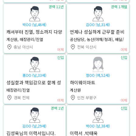
경력 11년
경력 1개월
박OO (남,46세)
김OO (남,31세)
캐셔부터 진열, 청소까지 다양
언제나 성실하게 근무할 준비
한 업무가 가능합니다
가 되어 있습니다.
계산원, 매장관리/진열
공산담당, 농산(야채/청과), 배달/
배송기사
충남 아산시
전북 익산시
어제
어제
신입
신입
홍OO (남,33세)
정OO (여,52세)
성실함과 책임감으로 함께 성
하이웨이마트
장하겠습니다
매장관리/진열
계산원
경북 전체
인천 부평구
어제
어제
경력 1년
신입
김OO (남,29세)
박OO (남,38세)
김성욱님의 이력서입니다.
이력서 .박태욱