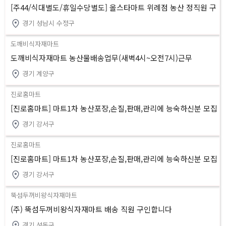
[주44/식대별도/휴일수당별도] 올스타마트 위례점 농산 정직원 구
인
경기 성남시 수정구
도깨비식자재마트
도깨비식자재마트 농산물배송업무(새벽4시~오전7시)근무
경기 계양구
진로홈마트
[진로홈마트] 마트1차 농산포장,손질,판매,관리에 능숙하신분 모집
경기 강서구
진로홈마트
[진로홈마트] 마트1차 농산포장,손질,판매,관리에 능숙하신분 모집
경기 강서구
뚝섬두꺼비왕식자재마트
(주) 뚝섬두꺼비왕식자재마트 배송 직원 구인합니다
경기 성동구