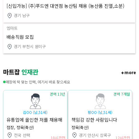
[신입가능] (주)푸드엔 대연점 농산팀 채용 (농산품 진열,소분)
경기 남구
엠마트
배송직원 모집
경기 부천시 원미구
마트잡
인재관
more
매장에 딱 맞는 인력, 여기서 바로 찾으세요
경력 13년
경력 7개월
김OO (남,51세)
황OO (남,51세)
유통업에 올인한 저를 채용해
책임감 강한 사람입니다
주세요
점장, 정육(축산)
정육(축산)
전국 선택
경기 안산시 상록구
10시간전
12시간전