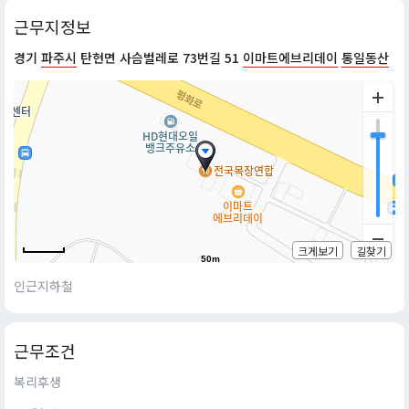
근무지정보
경기
파주시
탄현면 사슴벌레로 73번길 51
이마트에브리데이
통일동산
크게보기
길찾기
50m
인근지하철
근무조건
복리후생