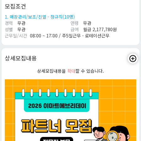
모집조건
1. 매장관리/보조/진열 - 정규직(10명)
경력
무관
연령
무관
성별
무관
급여
월급 2,177,780원
근무일/시간
08:00 ~ 17:00 / 주5일근무 - 로테이션근무
상세모집내용
상세모집내용을
확대
할 수 있습니다.