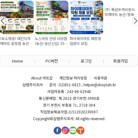
(주) 뚝섬두꺼비왕식
자재마트 농산/졍육/
배송 직원 구인합니다
(숙소제공) 대진식자
노스마트 안성 아양점
하이웨이마트 매장영
재마트 운정점 농산경
(농산/공산신입) 355
업관리 모집
력직원 모집 (월 350
만원~/경력직 협의
이상 월 7회 휴무)
Home
PC버전
로그인
회원가입
About 마트잡
개인정보 처리방침
이용약관
샵랩주식회사
문의 : 02)851-0815 , helper@shoplab.kr
사업자등록 : 243-86-02948
통신판매업 : 제 2023-경기부천-3990호
경기 부천시 부흥로 71, 2718-304
직업정보제공사업:J1512020230007
Copyright©
샵랩주식회사
. All rights reserved.