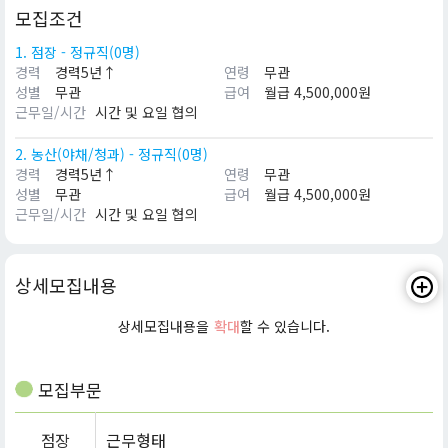
모집조건
1. 점장 - 정규직(0명)
경력
경력5년↑
연령
무관
성별
무관
급여
월급 4,500,000원
근무일/시간
시간 및 요일 협의
2. 농산(야채/청과) - 정규직(0명)
경력
경력5년↑
연령
무관
성별
무관
급여
월급 4,500,000원
근무일/시간
시간 및 요일 협의
상세모집내용
상세모집내용을
확대
할 수 있습니다.
모집부문
점장
근무형태