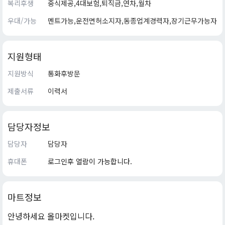
복리후생
중식제공,4대보험,퇴직금,연차,월차
우대/가능
멘트가능,운전면허소지자,동종업계경력자,장기근무가능자
지원형태
지원방식
통화후방문
제출서류
이력서
담당자정보
담당자
담당자
휴대폰
로그인후 열람이 가능합니다.
마트정보
안녕하세요 올마켓입니다.