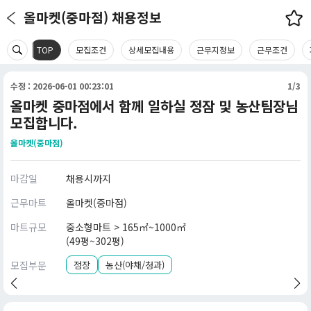
올마켓(중마점) 채용정보
TOP
모집조건
상세모집내용
근무지정보
근무조건
수정 : 2026-06-01 00:23:01
1/3
올마켓 중마점에서 함께 일하실 정잠 및 농산팀장님
모집합니다.
올마켓(중마점)
마감일
채용시까지
근무마트
올마켓(중마점)
마트규모
중소형마트 > 165㎡~1000㎡
(49평~302평)
모집부문
점장
농산(야채/청과)