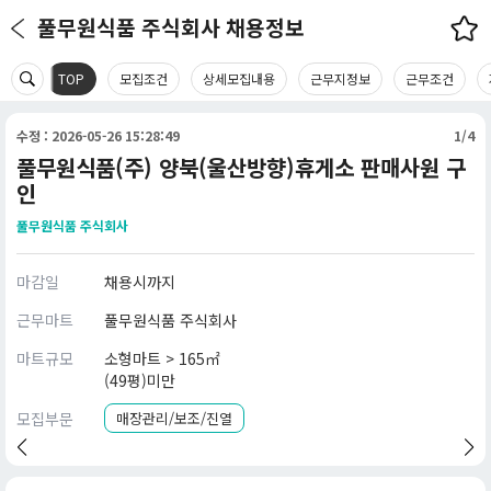
풀무원식품 주식회사 채용정보
TOP
모집조건
상세모집내용
근무지정보
근무조건
수정 : 2026-05-26 15:28:49
1/4
풀무원식품(주) 양북(울산방향)휴게소 판매사원 구
인
풀무원식품 주식회사
마감일
채용시까지
근무마트
풀무원식품 주식회사
마트규모
소형마트 > 165㎡
(49평)미만
모집부문
매장관리/보조/진열