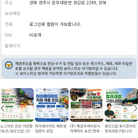
주소
경북 경주시 문무대왕면 경감로 2249, 양북
보유매장
전화
로그인후 열람이 가능합니다.
FAX
비공개
홈페이지
채권추심을 명목으로 현금 수거 및 전달 업무 또는 체크카드, 계좌, 계좌 비밀번
호를 요구할 경우 채용을 빙자한 보이스피싱 사기범죄일 수 있습니다.
※ 보이스피싱 범죄에 가담하면 사기방조죄로 처벌받을수 있습니다.
노스마트 안성 아양점
하이웨이마트 매장영
(주) 뚝섬두꺼비왕식
용인신갈 포시즌마트
(농산/공산신입) 355
업관리 모집
자재마트 농산/졍육/
청과과장구합니다
만원~/경력직 협의
배송 직원 구인합니다