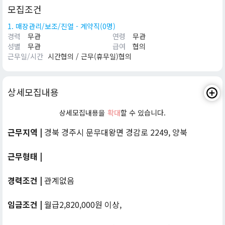
모집조건
1. 매장관리/보조/진열 - 계약직(0명)
경력
무관
연령
무관
성별
무관
급여
협의
근무일/시간
시간협의 / 근무(휴무일)협의
상세모집내용
상세모집내용을
확대
할 수 있습니다.
근무지역 |
경북 경주시 문무대왕면 경감로 2249, 양북
근무형태 |
경력조건 |
관계없음
임금조건 |
월급2,820,000원 이상,