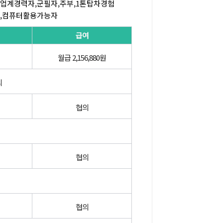
업계경력자,군필자,주부,1톤탑차경험
,컴퓨터활용가능자
급여
월급 2,156,880원
의
협의
협의
협의