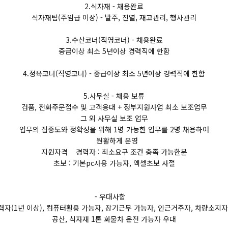
2.식자재 - 채용완료
식자재팀(주임급 이상) - 발주, 진열, 재고관리, 행사관리
3.수산코너(직영코너) - 채용완료
중급이상 최소 5년이상 경력직에 한함
4.정육코너(직영코너) - 중급이상 최소 5년이상 경력직에 한함
5.사무실 - 채용 보류
검품, 전화주문접수 및 고객응대 + 정부지원사업 최소 보조업무
그 외 사무실 보조 업무
업무의 집중도와 정확성을 위해 1명 가능한 업무를 2명 채용하여
원활하게 운영
지원자격 경력자 : 최소요구 조건 충족 가능한분
초보 : 기본pc사용 가능자, 엑셀초보 사절
- 우대사항
자(1년 이상), 컴퓨터활용 가능자, 장기근무 가능자, 인근거주자, 차량소지
공산, 식자재 1톤 화물차 운전 가능자 우대