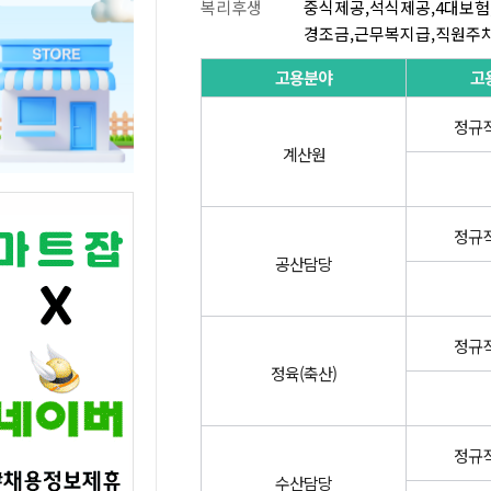
복리후생
중식제공,석식제공,4대보험
경조금,근무복지급,직원주
고용분야
고
정규직
계산원
정규직
공산담당
정규직
정육(축산)
정규직
수산담당