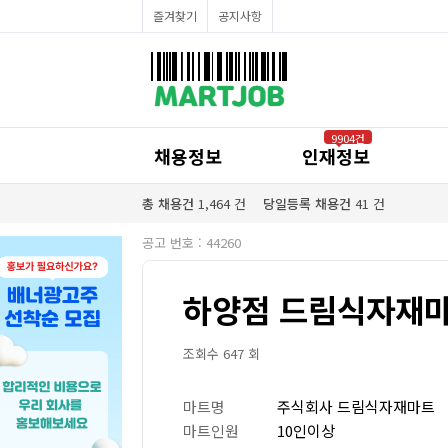
채용정보
즐겨찾기
공지사항
인재정보
이벤트·세일정보
SNS홍보관
유통매장전용 임대·매매정보
마트직평균월급
식자재가격정보
공지사항
점장채용정보
9904건
계산원/캐셔채용정보
채용정보
인재정보
매장관리직원채용정보
공산직원채용정보
농산/야채청과직원채용정보
총 채용건
1,464
건
당일등록 채용건
41
건
축산/정육직원채용정보
수산직원채용정보
공고 번호 : 44260
배달/배송직원채용정보
하양점 드림식자재마
조회수 647 회
마트명
주식회사 드림식자재마트
마트인원
10인이상