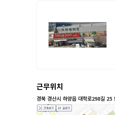
근무위치
경북 경산시 하양읍 대학로298길 2