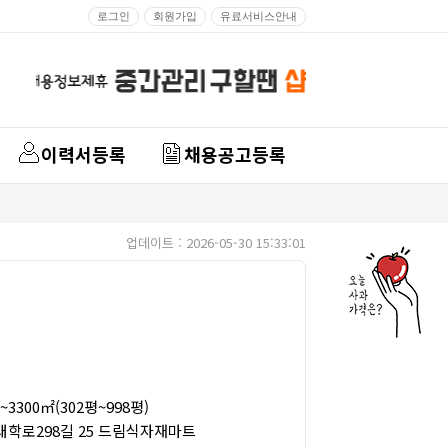
로그인
회원가입
유료서비스안내
이력서등록
채용공고등록
업데이트 : 2026-05-30 15:33:01
3300㎡(302평~998평)
대학로298길 25 드림식자재마트