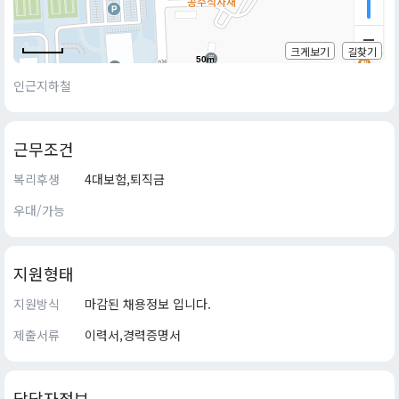
크게보기
길찾기
50m
인근지하철
근무조건
복리후생
4대보험,퇴직금
우대/가능
지원형태
지원방식
마감된 채용정보 입니다.
제출서류
이력서,경력증명서
담당자정보