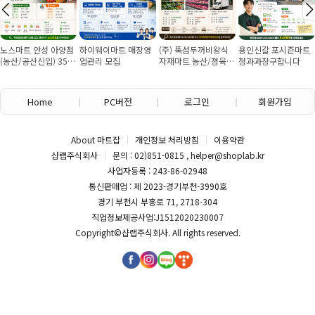
노스마트 안성 아양점
하이웨이마트 매장영
(주) 뚝섬두꺼비왕식
용인신갈 포시즌마트
(농산/공산신입) 355
업관리 모집
자재마트 농산/졍육/
청과과장구합니다
만원~/경력직 협의
배송 직원 구인합니다
Home
PC버전
로그인
회원가입
About 마트잡
개인정보 처리방침
이용약관
샵랩주식회사
문의 : 02)851-0815 , helper@shoplab.kr
사업자등록 : 243-86-02948
통신판매업 : 제 2023-경기부천-3990호
경기 부천시 부흥로 71, 2718-304
직업정보제공사업:J1512020230007
Copyright©
샵랩주식회사
. All rights reserved.