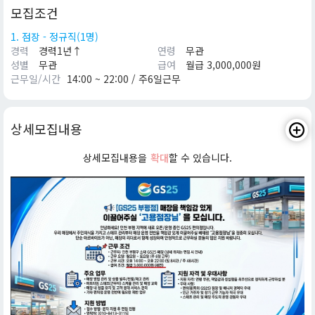
모집조건
1. 점장 - 정규직(1명)
경력
경력1년↑
연령
무관
성별
무관
급여
월급 3,000,000원
근무일/시간
14:00 ~ 22:00 / 주6일근무
상세모집내용
상세모집내용을
확대
할 수 있습니다.