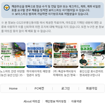
채권추심을 명목으로 현금 수거 및 전달 업무 또는 체크카드, 계좌, 계좌 비밀번
호를 요구할 경우 채용을 빙자한 보이스피싱 사기범죄일 수 있습니다.
※ 보이스피싱 범죄에 가담하면 사기방조죄로 처벌받을수 있습니다.
※ 본 정보는 GS25부평신동아점 에서 제공한 자료이며, 마트잡은 기재된 내용에 대한 오
류와 사용자가 이를 신뢰하여 취한 조치에 대해 책임을 지지 않습니다. 또한 누구든 본 정보
를 마트잡 동의 없이 재 배포 할 수 없습니다.
점
하이웨이마트 매장영
(주) 뚝섬두꺼비왕식
용인신갈 포시즌마트
회.초밥 실장님. 보
5
업관리 모집
자재마트 농산/졍육/
청과과장구합니다
판매소분포장 여사
배송 직원 구인합니다
구인
Home
PC버전
로그인
회원가입
About 마트잡
개인정보 처리방침
이용약관