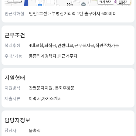
크게보기
길찾기
50m
인근지하철
인천1호선 > 부평삼거리역 1번 출구에서 600미터
근무조건
복리후생
4대보험,퇴직금,인센티브,근무복지급,직원주차가능
우대/가능
동종업계경력자,인근거주자
지원형태
지원방식
간편문자지원, 통화후방문
제출서류
이력서,자기소개서
담당자정보
담당자
윤홍식