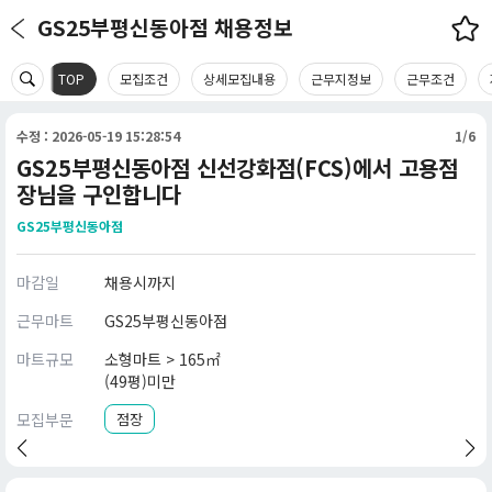
GS25부평신동아점 채용정보
TOP
모집조건
상세모집내용
근무지정보
근무조건
수정 : 2026-05-19 15:28:54
1/6
GS25부평신동아점 신선강화점(FCS)에서 고용점
장님을 구인합니다
GS25부평신동아점
마감일
채용시까지
근무마트
GS25부평신동아점
마트규모
소형마트 > 165㎡
(49평)미만
모집부문
점장