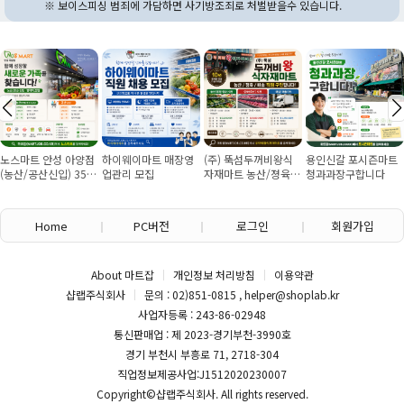
※ 보이스피싱 범죄에 가담하면 사기방조죄로 처벌받을수 있습니다.
노스마트 안성 아양점
하이웨이마트 매장영
(주) 뚝섬두꺼비왕식
용인신갈 포시즌마트
(농산/공산신입) 355
업관리 모집
자재마트 농산/졍육/
청과과장구합니다
만원~/경력직 협의
배송 직원 구인합니다
Home
PC버전
로그인
회원가입
About 마트잡
개인정보 처리방침
이용약관
샵랩주식회사
문의 : 02)851-0815 , helper@shoplab.kr
사업자등록 : 243-86-02948
통신판매업 : 제 2023-경기부천-3990호
경기 부천시 부흥로 71, 2718-304
직업정보제공사업:J1512020230007
Copyright©
샵랩주식회사
. All rights reserved.