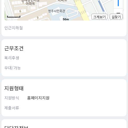
크게보기
길찾기
50m
인근지하철
근무조건
복리후생
우대/가능
지원형태
지원방식
홈페이지지원
제출서류