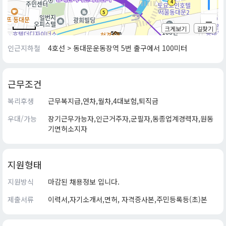
크게보기
길찾기
50m
인근지하철
4호선 > 동대문운동장역 5번 출구에서 100미터
근무조건
복리후생
근무복지급,연차,월차,4대보험,퇴직금
우대/가능
장기근무가능자,인근거주자,군필자,동종업계경력자,원동
기면허소지자
지원형태
지원방식
마감된 채용정보 입니다.
제출서류
이력서,자기소개서,면허, 자격증사본,주민등록등(초)본