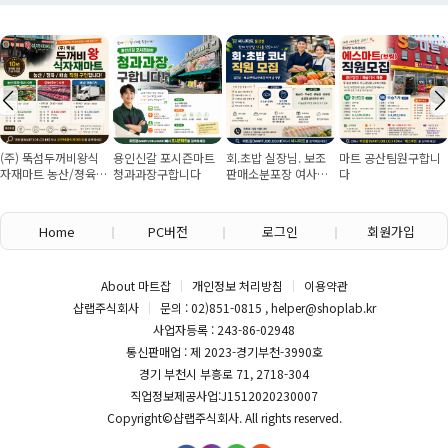
(주) 뚝섬두꺼비왕식
용인신갈 포시즌마트
회.초밥 실장님. 보조
마트 공산팀원구합니
자재마트 농산/졍육/
청과과장구합니다
판매소분포장 여사님
다
배송 직원 구인합니다
구인
Home
PC버전
로그인
회원가입
About 마트잡
개인정보 처리방침
이용약관
샵랩주식회사
문의 : 02)851-0815 , helper@shoplab.kr
사업자등록 : 243-86-02948
통신판매업 : 제 2023-경기부천-3990호
경기 부천시 부흥로 71, 2718-304
직업정보제공사업:J1512020230007
Copyright©
샵랩주식회사
. All rights reserved.