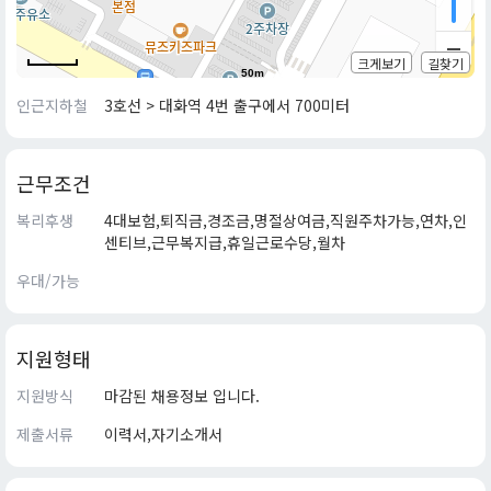
크게보기
길찾기
50m
인근지하철
3호선 > 대화역 4번 출구에서 700미터
근무조건
복리후생
4대보험,퇴직금,경조금,명절상여금,직원주차가능,연차,인
센티브,근무복지급,휴일근로수당,월차
우대/가능
지원형태
지원방식
마감된 채용정보 입니다.
제출서류
이력서,자기소개서