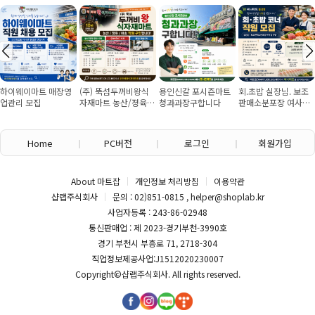
하이웨이마트 매장영
(주) 뚝섬두꺼비왕식
용인신갈 포시즌마트
회.초밥 실장님. 보조
업관리 모집
자재마트 농산/졍육/
청과과장구합니다
판매소분포장 여사님
배송 직원 구인합니다
구인
Home
PC버전
로그인
회원가입
About 마트잡
개인정보 처리방침
이용약관
샵랩주식회사
문의 : 02)851-0815 , helper@shoplab.kr
사업자등록 : 243-86-02948
통신판매업 : 제 2023-경기부천-3990호
경기 부천시 부흥로 71, 2718-304
직업정보제공사업:J1512020230007
Copyright©
샵랩주식회사
. All rights reserved.