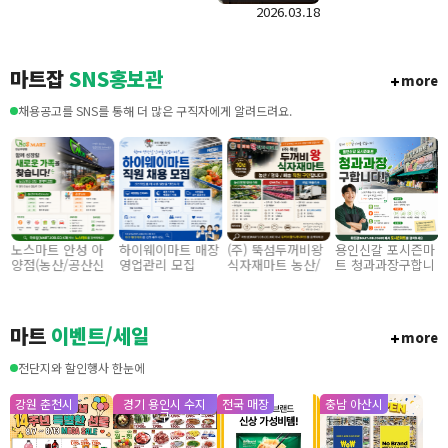
정육코너 수수료
2026.03.18
다.
매장 입점 모집
마트잡
SNS홍보관
more
채용공고를 SNS를 통해 더 많은 구직자에게 알려드려요.
노스마트 안성 아
하이웨이마트 매장
(주) 뚝섬두꺼비왕
용인신갈 포시즌마
양점(농산/공산신
영업관리 모집
식자재마트 농산/
트 청과과장구합니
집
입) 355만원~/경력
졍육/배송 직원 구
다
직 협의
인합니다
마트
이벤트/세일
more
전단지와 할인행사 한눈에
강원 춘천시
경기 용인시 수지
전국 매장
충남 아산시
구