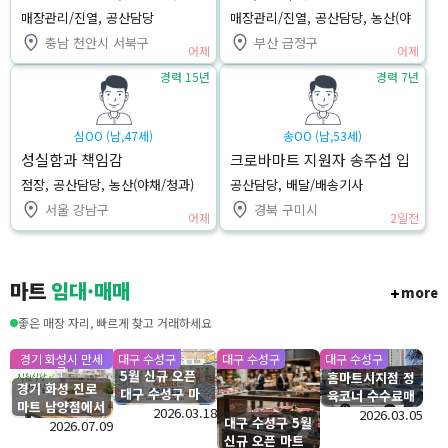
매장관리/진열, 공산담당
매장관리/진열, 공산담당, 농산(야
채/청과)
충남 천안시 서북구
부산 금정구
어제
어제
경력 15년
경력 7년
심OO (남,47세)
송OO (남,53세)
성실함과 책임감
크로바마트 지원자 송주섭 입
니다
점장, 공산담당, 농산(야채/청과)
공산담당, 배달/배송기사
서울 강남구
경북 구미시
어제
2일전
마트
임대·매매
more
좋은 매장 자리, 빠르게 찾고 거래하세요
경기 화성시 만세
대구 수성구
대구 수성구
대구 수성구
구
5월 신규 오픈
홈마트시지점 정
경기 화성 진로
대구 수성구 마
육코너 수수료매
마트 남양점에서
트 수산코너 수
2026.03.18
장 입점모집
2026.03.05
대구 수성구 5월
직원식당 운영하
2026.07.09
수료 모집
신규 오픈 마트
실분을 찾습니