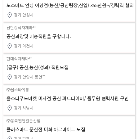
노스마트 안성 아양점(농산/공산팀장,신입) 355만원~/경력직 협의
경기 안성시
남한강식자재마트
공산과장및 배송직원을 구합니다.
경기 이천시
현대식자재마트
(급구) 공산,농산(청과) 직원모집
경기 안양시 동안구
㈜올스타유통
올스타푸드마켓 미사점 공산 파트타이머/ 풀무원 협력사원 구인
경기 하남시
㈜동북엘앤알문산점
플러스마트 문산점 미화 아르바이트 모집
경기 파주시