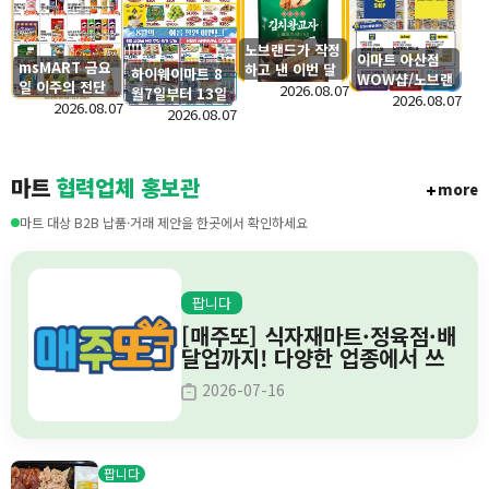
노브랜드가 작정
이마트 아산점
msMART 금요
하고 낸 이번 달
하이웨이마트 8
WOW샵/노브랜
일 이주의 전단
갓성비 신상 공
2026.08.07
월7일부터 13일
드 신규 OPEN
2026.08.07
행사
2026.08.07
개!
간의 전단세일
2026.08.07
및 단독특가
안내
마트
협력업체 홍보관
more
마트 대상 B2B 납품·거래 제안을 한곳에서 확인하세요
팝니다
[매주또] 식자재마트·정육점·배
달업까지! 다양한 업종에서 쓰
는 이벤트 솔루션
2026-07-16
팝니다