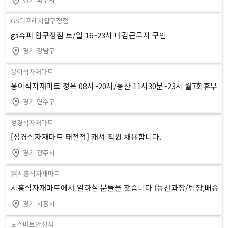
GS더프레시압구정점
gs슈퍼 압구정점 토/일 16~23시 마감근무자 구인
경기 강남구
웅이식자재마트
웅이식자재마트 정육 08시~20시/농산 11시30분~23시 월7회휴무
연수동
경기 연수구
성경식자재마트
[성경식자재마트 태전점] 캐셔 직원 채용합니다.
경기 광주시
㈜시흥식자재마트
시흥식자재마트에서 일하실 분들을 찾습니다 (농산과장/팀장,배송
기사,계산원,공산대리/과장)
경기 시흥시
노스마트안성점