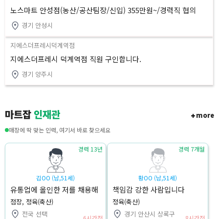
노스마트 안성점(농산/공산팀장/신입) 355만원~/경력직 협의
경기 안성시
지에스더프레시덕계역점
지에스더프레시 덕계역점 직원 구인합니다.
경기 양주시
마트잡
인재관
more
매장에 딱 맞는 인력, 여기서 바로 찾으세요
경력 13년
경력 7개월
김OO (남,51세)
황OO (남,51세)
유통업에 올인한 저를 채용해
책임감 강한 사람입니다
주세요
점장, 정육(축산)
정육(축산)
전국 선택
경기 안산시 상록구
6시간전
8시간전