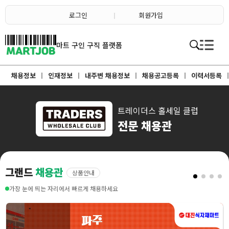
채용정보
인재정보
로그인
회원가입
이벤트·세일정보
SNS홍보관
유통매장전용 임대·매매정보
마트직평균월급
마트 구인 구직 플랫폼
식자재가격정보
소개
점장채용정보
채용정보
인재정보
내주변 채용정보
채용공고등록
이력서등록
계산원/캐셔채용정보
매장관리직원채용정보
공산직원채용정보
농산/야채청과직원채용정보
축산/정육직원채용정보
트레이더스 홀세일 클럽
수산직원채용정보
전문 채용관
배달/배송직원채용정보
그랜드
채용관
상품안내
가장 눈에 띄는 자리에서 빠르게 채용하세요