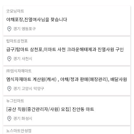
굿모닝마트
야채포장,진열여사님을 찾습니다
경기 영등포구
탑마트삼천포
급구)탑마트 삼천포,이마트 사천 크라운해태제과 진열사원 구인
경기 사천시
㈜엠식자재마트
엠식자재마트 계산원(캐셔) , 야채/청과 판매(매장관리), 배달사원
모집
경기 고양시 덕양구
뉴그린마트
[공산 직원(중간관리자/사원) 모집] 진안동 마트
경기 화성시
노스마트안성점