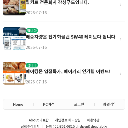
밀키트 전문회사 감성푸드입니다.
›
2026-07-16
팝니다
배송차량은 전기화물밴 SW40 레이보다 쌉니다
›
2026-07-16
팝니다
베이킹몬 입점특가, 베이커리 인기템 이벤트!
›
2026-07-16
Home
PC버전
로그인
회원가입
About 마트잡
개인정보 처리방침
이용약관
샵랩주식회사
문의 : 02)851-0815 , helper@shoplab.kr