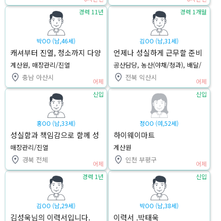
경력 11년
경력 1개월
박OO (남,46세)
김OO (남,31세)
캐셔부터 진열, 청소까지 다양
언제나 성실하게 근무할 준비
한 업무가 가능합니다
가 되어 있습니다.
계산원, 매장관리/진열
공산담당, 농산(야채/청과), 배달/
배송기사
충남 아산시
전북 익산시
어제
어제
신입
신입
홍OO (남,33세)
정OO (여,52세)
성실함과 책임감으로 함께 성
하이웨이마트
장하겠습니다
매장관리/진열
계산원
경북 전체
인천 부평구
어제
어제
경력 1년
신입
김OO (남,29세)
박OO (남,38세)
김성욱님의 이력서입니다.
이력서 .박태욱