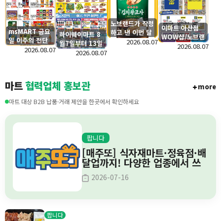
노브랜드가 작정
이마트 아산점
msMART 금요
하고 낸 이번 달
하이웨이마트 8
WOW샵/노브랜
일 이주의 전단
갓성비 신상 공
2026.08.07
월7일부터 13일
드 신규 OPEN
2026.08.07
행사
2026.08.07
개!
간의 전단세일
2026.08.07
및 단독특가
안내
마트
협력업체 홍보관
more
마트 대상 B2B 납품·거래 제안을 한곳에서 확인하세요
팝니다
[매주또] 식자재마트·정육점·배
달업까지! 다양한 업종에서 쓰
는 이벤트 솔루션
2026-07-16
팝니다