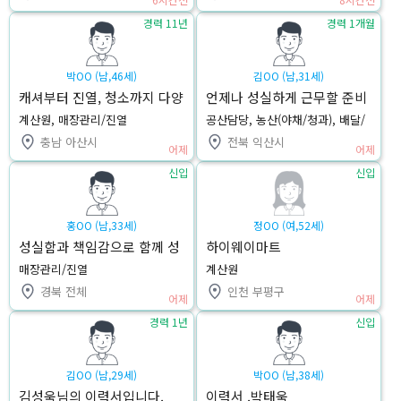
경력 11년
경력 1개월
박OO (남,46세)
김OO (남,31세)
캐셔부터 진열, 청소까지 다양
언제나 성실하게 근무할 준비
한 업무가 가능합니다
가 되어 있습니다.
계산원, 매장관리/진열
공산담당, 농산(야채/청과), 배달/
배송기사
충남 아산시
전북 익산시
어제
어제
신입
신입
홍OO (남,33세)
정OO (여,52세)
성실함과 책임감으로 함께 성
하이웨이마트
장하겠습니다
매장관리/진열
계산원
경북 전체
인천 부평구
어제
어제
경력 1년
신입
김OO (남,29세)
박OO (남,38세)
김성욱님의 이력서입니다.
이력서 .박태욱