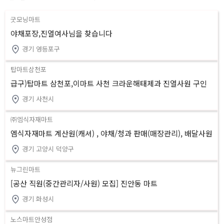
굿모닝마트
야채포장,진열여사님을 찾습니다
경기 영등포구
탑마트삼천포
급구)탑마트 삼천포,이마트 사천 크라운해태제과 진열사원 구인
경기 사천시
㈜엠식자재마트
엠식자재마트 계산원(캐셔) , 야채/청과 판매(매장관리), 배달사원
모집
경기 고양시 덕양구
뉴그린마트
[공산 직원(중간관리자/사원) 모집] 진안동 마트
경기 화성시
노스마트안성점