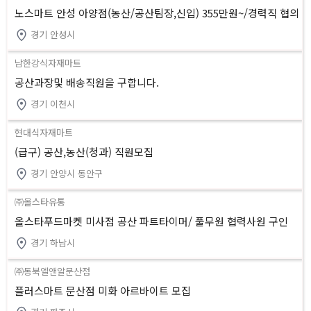
노스마트 안성 아양점(농산/공산팀장,신입) 355만원~/경력직 협의
경기 안성시
남한강식자재마트
공산과장및 배송직원을 구합니다.
경기 이천시
현대식자재마트
(급구) 공산,농산(청과) 직원모집
경기 안양시 동안구
㈜올스타유통
올스타푸드마켓 미사점 공산 파트타이머/ 풀무원 협력사원 구인
경기 하남시
㈜동북엘앤알문산점
플러스마트 문산점 미화 아르바이트 모집