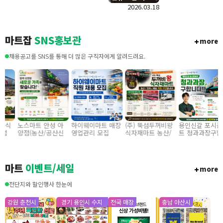
정육코너 수수료
2026.03.18
다.
매장 입점 모집
마트잡
SNS홍보관
more
채용공고를 SNS를 통해 더 많은 구직자에게 알려드려요.
진식
노스마트 안성 아
하이웨이마트 매장
(주) 뚝섬두꺼비왕
용인신갈 포시즌마
점
양점(농산/공산신
영업관리 모집
식자재마트 농산/
트 청과과장구합니
모집
입) 355만원~/경력
졍육/배송 직원 구
다
7
직 협의
인합니다
마트
이벤트/세일
more
전단지와 할인행사 한눈에
강원 춘천시
경기 용인시 수지
전국 매장
충남 아산시
구