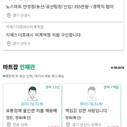
노스마트 안성점(농산/공산팀장/신입) 355만원~/경력직 협의
경기 안성시
지에스더프레시덕계역점
지에스더프레시 덕계역점 직원 구인합니다.
경기 양주시
마트잡
인재관
more
매장에 딱 맞는 인력, 여기서 바로 찾으세요
경력 13년
경력 7개월
김OO (남,51세)
황OO (남,51세)
유통업에 올인한 저를 채용해
책임감 강한 사람입니다
주세요
점장, 정육(축산)
정육(축산)
전국 선택
경기 안산시 상록구
6시간전
8시간전