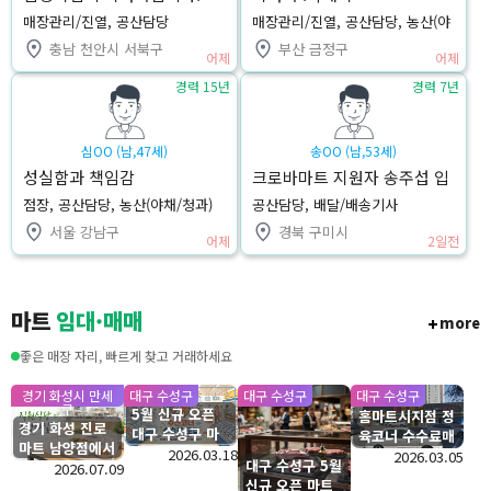
매장관리/진열, 공산담당
매장관리/진열, 공산담당, 농산(야
채/청과)
충남 천안시 서북구
부산 금정구
어제
어제
경력 15년
경력 7년
심OO (남,47세)
송OO (남,53세)
성실함과 책임감
크로바마트 지원자 송주섭 입
니다
점장, 공산담당, 농산(야채/청과)
공산담당, 배달/배송기사
서울 강남구
경북 구미시
어제
2일전
마트
임대·매매
more
좋은 매장 자리, 빠르게 찾고 거래하세요
경기 화성시 만세
대구 수성구
대구 수성구
대구 수성구
구
5월 신규 오픈
홈마트시지점 정
경기 화성 진로
대구 수성구 마
육코너 수수료매
마트 남양점에서
트 수산코너 수
2026.03.18
장 입점모집
2026.03.05
대구 수성구 5월
직원식당 운영하
2026.07.09
수료 모집
신규 오픈 마트
실분을 찾습니