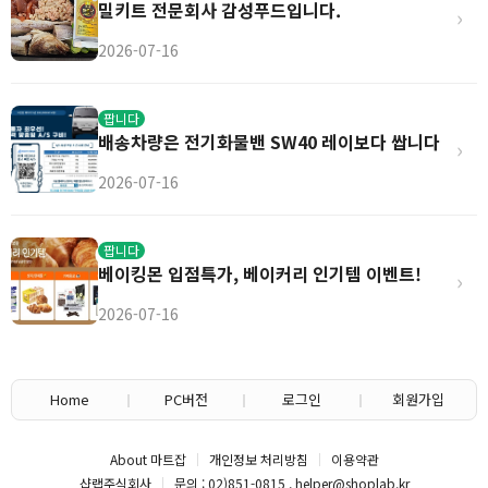
밀키트 전문회사 감성푸드입니다.
›
2026-07-16
팝니다
배송차량은 전기화물밴 SW40 레이보다 쌉니다
›
2026-07-16
팝니다
베이킹몬 입점특가, 베이커리 인기템 이벤트!
›
2026-07-16
Home
PC버전
로그인
회원가입
About 마트잡
개인정보 처리방침
이용약관
샵랩주식회사
문의 : 02)851-0815 , helper@shoplab.kr