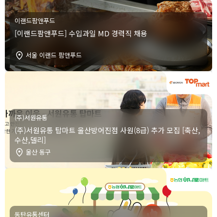
이랜드팜앤푸드
[이랜드팜앤푸드] 수입과일 MD 경력직 채용
서울 이랜드 팜앤푸드
(주)서원유통
(주)서원유통 탑마트 울산방어진점 사원(8급) 추가 모집 [축산,
수산,델리]
울산 동구
동탄유통센터