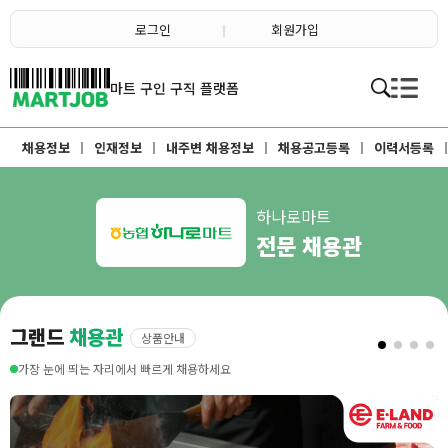
채용정보
인재정보
로그인
회원가입
이벤트·세일정보
SNS홍보관
유통매장전용 임대·매매정보
마트직평균월급
마트 구인 구직 플랫폼
식자재가격정보
소개
점장채용정보
채용정보
인재정보
내주변 채용정보
채용공고등록
이력서등록
계산원/캐셔채용정보
매장관리직원채용정보
공산직원채용정보
농산/야채청과직원채용정보
축산/정육직원채용정보
하나로마트
수산직원채용정보
전문 채용관
배달/배송직원채용정보
그랜드
채용관
상품안내
가장 눈에 띄는 자리에서 빠르게 채용하세요