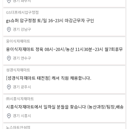
경기 파주시
GS더프레시압구정점
gs슈퍼 압구정점 토/일 16~23시 마감근무자 구인
경기 강남구
웅이식자재마트
웅이식자재마트 정육 08시~20시/농산 11시30분~23시 월7회휴무
연수동
경기 연수구
성경식자재마트
[성경식자재마트 태전점] 캐셔 직원 채용합니다.
경기 광주시
㈜시흥식자재마트
시흥식자재마트에서 일하실 분들을 찾습니다 (농산과장/팀장,배송
기사,계산원,공산대리/과장)
경기 시흥시
노스마트안성점