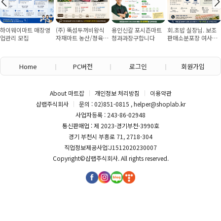
 매장영
(주) 뚝섬두꺼비왕식
용인신갈 포시즌마트
회.초밥 실장님. 보조
마트 공산
자재마트 농산/졍육/
청과과장구합니다
판매소분포장 여사님
다
배송 직원 구인합니다
구인
Home
PC버전
로그인
회원가입
About 마트잡
개인정보 처리방침
이용약관
샵랩주식회사
문의 : 02)851-0815 , helper@shoplab.kr
사업자등록 : 243-86-02948
통신판매업 : 제 2023-경기부천-3990호
경기 부천시 부흥로 71, 2718-304
직업정보제공사업:J1512020230007
Copyright©
샵랩주식회사
. All rights reserved.