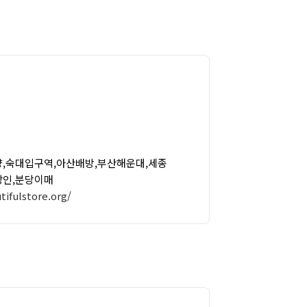
양,숙대입구역,아산배방,부산해운대,세종
상인,분당이매
ifulstore.org/