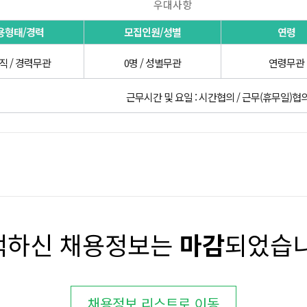
우대사항
용형태/경력
모집인원/성별
연령
직 / 경력무관
0명 / 성별무관
연령무관
근무시간 및 요일 : 시간협의 / 근무(휴무일)협
택하신 채용정보는
마감
되었습니
채용정보 리스트로 이동