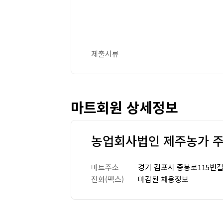
제출서류
마트회원 상세정보
농업회사법인 제주농가 
마트주소
경기 김포시 중봉로115번길 
전화(팩스)
마감된 채용정보