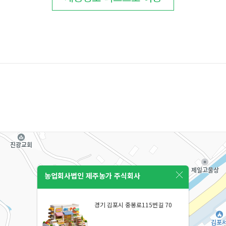
농업회사법인 제주농가 주식회사
경기 김포시 중봉로115번길 70