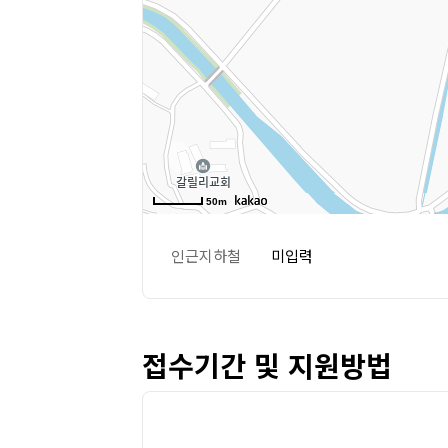
50m
인근지하철
미입력
접수기간 및 지원방법