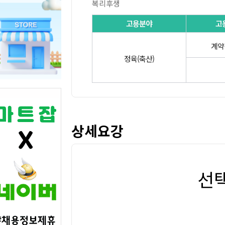
복리후생
고용분야
고
계약
정육(축산)
상세요강
선