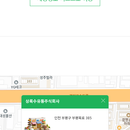
상록수유통주식회사
인천 부평구 부평북로 385