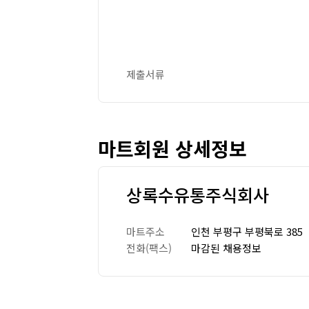
제출서류
마트회원 상세정보
상록수유통주식회사
마트주소
인천 부평구 부평북로 385
전화(팩스)
마감된 채용정보