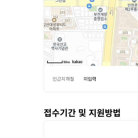
50m
인근지하철
미입력
접수기간 및 지원방법