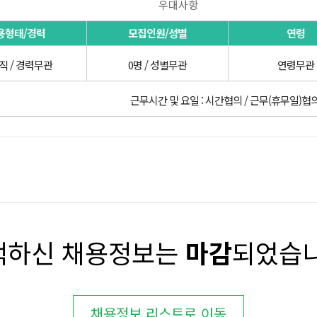
우대사항
용형태/경력
모집인원/성별
연령
직 / 경력무관
0명 / 성별무관
연령무관
근무시간 및 요일 : 시간협의 / 근무(휴무일)협
택하신 채용정보는
마감
되었습니
채용정보 리스트로 이동