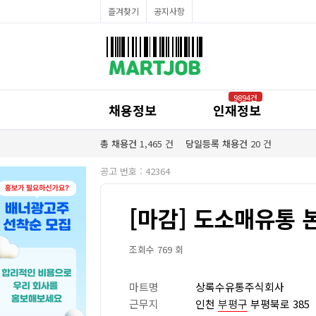
채용정보
즐겨찾기
공지사항
인재정보
이벤트·세일정보
SNS홍보관
유통매장전용 임대·매매정보
마트직평균월급
식자재가격정보
공지사항
점장채용정보
9894건
계산원/캐셔채용정보
채용정보
인재정보
매장관리직원채용정보
공산직원채용정보
농산/야채청과직원채용정보
총 채용건
1,465
건
당일등록 채용건
20
건
축산/정육직원채용정보
수산직원채용정보
공고 번호 : 42364
배달/배송직원채용정보
[마감] 도소매유통 본
조회수 769 회
마트명
상록수유통주식회사
근무지
인천
부평구
부평북로 385