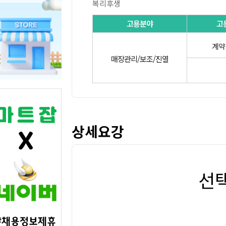
복리후생
고용분야
고
계약
매장관리/보조/진열
상세요강
선