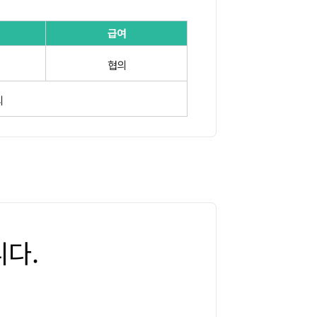
급여
협의
의
다.